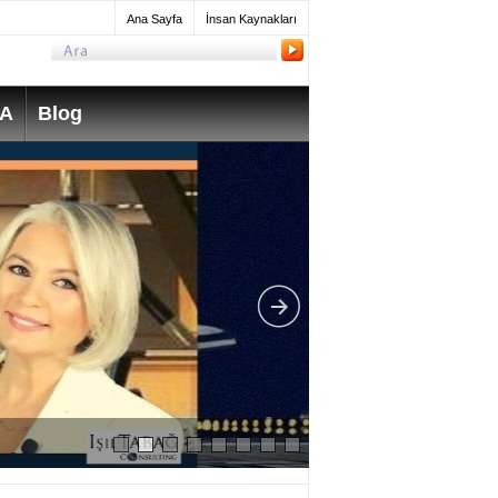
Ana Sayfa
İnsan Kaynakları
SA
Blog
What do Mechanica
take? How much do 