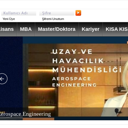
Yeni Üye
Şifremi Unuttum
isans
MBA
Master/Doktora
Kariyer
KISA KI
erospace Engineering