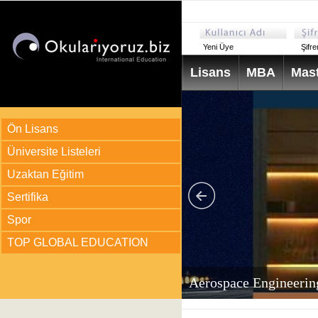
Yeni Üye
Şifr
Lisans
MBA
Mast
Ön Lisans
Üniversite Listeleri
Uzaktan Eğitim
Sertifika
Spor
TOP GLOBAL EDUCATION
arı
ir?
Aerospace Engineerin