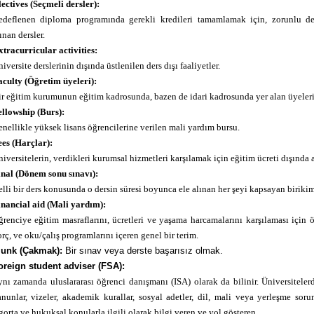
ectives (Seçmeli dersler):
edeflenen diploma programında gerekli kredileri tamamlamak için, zorunlu der
ınan dersler.
tracurricular activities:
iversite derslerinin dışında üstlenilen ders dışı faaliyetler.
culty (Öğretim üyeleri):
r eğitim kurumunun eğitim kadrosunda, bazen de idari kadrosunda yer alan üyeleri
llowship (Burs):
nellikle yüksek lisans öğrencilerine verilen mali yardım bursu.
es (Harçlar):
iversitelerin, verdikleri kurumsal hizmetleri karşılamak için eğitim ücreti dışında al
inal (Dönem sonu sınavı):
lli bir ders konusunda o dersin süresi boyunca ele alınan her şeyi kapsayan birikim
inancial aid (Mali yardım):
renciye eğitim masraflarını, ücretleri ve yaşama harcamalarını karşılaması için ö
rç, ve oku/çalış programlarını içeren genel bir terim.
lunk (Çakmak):
Bir sınav veya derste başarısız olmak.
oreign student adviser (FSA):
nı zamanda uluslararası öğrenci danışmanı (ISA) olarak da bilinir. Üniversiteler
nunlar, vizeler, akademik kurallar, sosyal adetler, dil, mali veya yerleşme sorun
gorta ve hukuksal konularla ilgili olarak bilgi veren ve yol gösteren