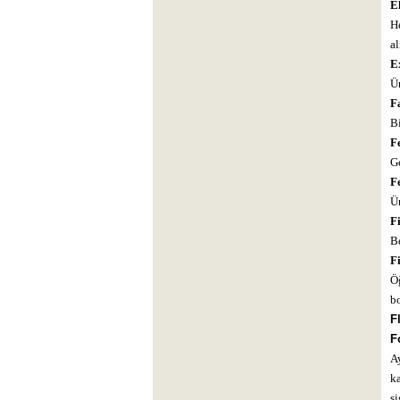
El
H
al
Ex
Ün
Fa
Bi
Fe
Ge
Fe
Ün
F
Be
F
Öğ
bo
F
F
Ay
ka
si