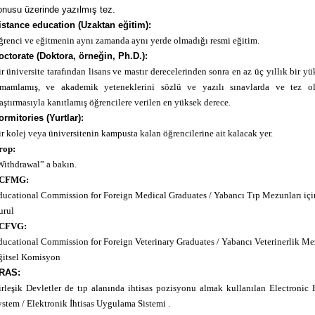
onusu üzerinde yazılmış tez.
istance education (Uzaktan eğitim):
renci ve eğitmenin aynı zamanda aynı yerde olmadığı resmi eğitim.
octorate (Doktora, örneğin, Ph.D.):
r üniversite tarafından lisans ve mastır derecelerinden sonra en az üç yıllık bir yü
amamlamış, ve akademik yeteneklerini sözlü ve yazılı sınavlarda ve tez 
aştırmasıyla kanıtlamış öğrencilere verilen en yüksek derece.
ormitories (Yurtlar):
r kolej veya üniversitenin kampusta kalan öğrencilerine ait kalacak yer.
rop:
ithdrawal” a bakın.
CFMG:
ucational Commission for Foreign Medical Graduates / Yabancı Tıp Mezunları içi
urul
CFVG:
ucational Commission for Foreign Veterinary Graduates / Yabancı Veterinerlik Mez
ğitsel Komisyon
RAS:
rleşik Devletler de tıp alanında ihtisas pozisyonu almak kullanılan Electronic
stem / Elektronik İhtisas Uygulama Sistemi .