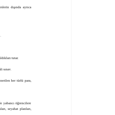
slerin dışında ayrıca
.
dıkları tutar.
li sınav.
nerilen her türlü para,
de yabancı öğrencilere
ları, seyahat planları,