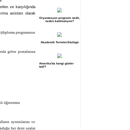
e.
rilen ve karşılığında
tırma asistanı olarak
Oryantasyon programı nedir,
neden katılmalıyım?
r (diploma programının
Akademik TerimlerSözlügü
nda gelen postalarına
Amerika'da hangi günler
tatil?
nlı öğrenimin
ların ayrıntılarını ve
duğu her dersi sıralar