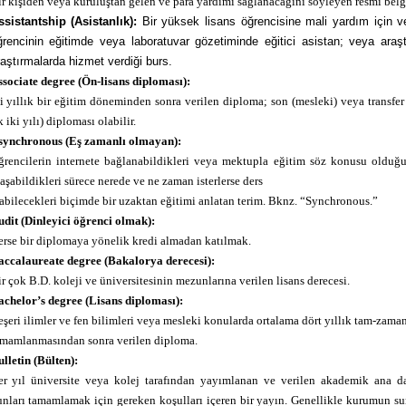
r kişiden veya kuruluştan gelen ve para yardımı sağlanacağını söyleyen resmi belg
ssistantship (Asistanlık):
Bir yüksek lisans öğrencisine mali yardım için ve
ğrencinin eğitimde veya laboratuvar gözetiminde eğitici asistan; veya araş
aştırmalarda hizmet verdiği burs.
sociate degree (Ön-lisans diploması):
i yıllık bir eğitim döneminden sonra verilen diploma; son (mesleki) veya transfe
k iki yılı) diploması olabilir.
synchronous (Eş zamanlı olmayan):
ğrencilerin internete bağlanabildikleri veya mektupla eğitim söz konusu olduğu
aşabildikleri sürece nerede ve ne zaman isterlerse ders
abilecekleri biçimde bir uzaktan eğitimi anlatan terim. Bknz. “Synchronous.”
dit (Dinleyici öğrenci olmak):
rse bir diplomaya yönelik kredi almadan katılmak.
accalaureate degree (Bakalorya derecesi):
r çok B.D. koleji ve üniversitesinin mezunlarına verilen lisans derecesi.
achelor’s degree (Lisans diploması):
şeri ilimler ve fen bilimleri veya mesleki konularda ortalama dört yıllık tam-zama
amamlanmasından sonra verilen diploma.
lletin (Bülten):
er yıl üniversite veya kolej tarafından yayımlanan ve verilen akademik ana dal
nları tamamlamak için gereken koşulları içeren bir yayın. Genellikle kurumun sun