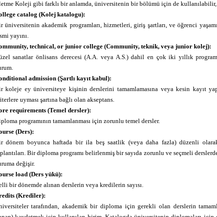
letme Koleji gibi farklı bir anlamda, üniversitenin bir bölümü için de kullanılabilir,
llege catalog (Kolej katalogu):
r üniversitenin akademik programları, hizmetleri, giriş şartları, ve öğrenci yaşa
smi yayını.
mmunity, technical, or junior college (Community, teknik, veya junior kolej):
zel sanatlar önlisans derecesi (A.A. veya A.S.) dahil en çok iki yıllık program
urum.
nditional admission (Şartlı kayıt kabul):
ir koleje ey üniversiteye kişinin derslerini tamamlamasına veya kesin kayıt ya
iterlere uyması şartına bağlı olan akseptans.
ore requirements (Temel dersler):
ploma programının tamamlanması için zorunlu temel dersler.
ourse (Ders):
ir dönem boyunca haftada bir ila beş saatlik (veya daha fazla) düzenli olara
plantıları. Bir diploma programı belirlenmiş bir sayıda zorunlu ve seçmeli dersle
ruma değişir.
ourse load (Ders yükü):
lli bir dönemde alınan derslerin veya kredilerin sayısı.
edits (Krediler):
iversiteler tarafından, akademik bir diploma için gerekli olan derslerin tamam
ınan) kaydetmek için kullanılan birim. Katalogda üniversitenin diplomaları için g