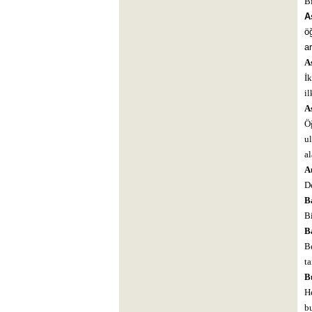
Bi
A
ö
ar
As
İk
il
A
Ö
ul
al
Au
De
B
Bi
B
Be
t
Bu
H
bu