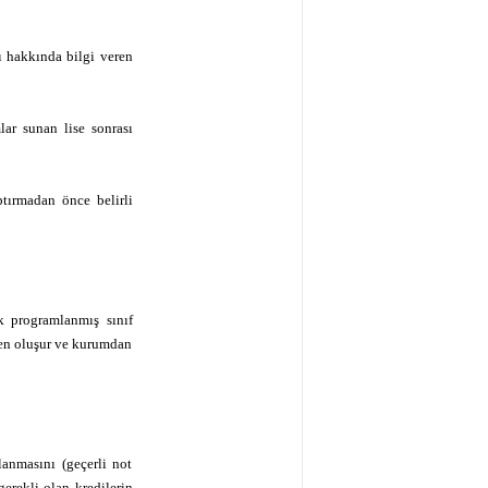
mı hakkında bilgi veren
lar sunan lise sonrası
ptırmadan önce belirli
k programlanmış sınıf
rden oluşur ve kurumdan
lanmasını (geçerli not
erekli olan kredilerin