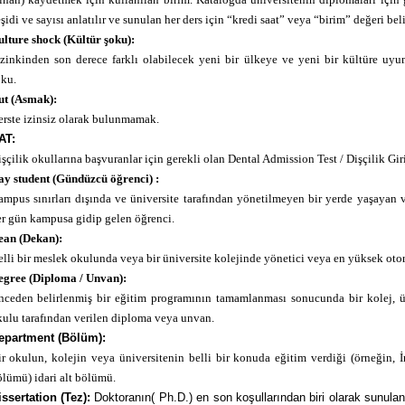
şidi ve sayısı anlatılır ve sunulan her ders için “kredi saat” veya “birim” değeri belir
lture shock (Kültür şoku):
izinkinden son derece farklı olabilecek yeni bir ülkeye ve yeni bir kültüre uy
oku.
ut (Asmak):
rste izinsiz olarak bulunmamak.
AT:
şçilik okullarına başvuranlar için gerekli olan Dental Admission Test / Dişçilik Giri
ay student (Gündüzcü öğrenci) :
mpus sınırları dışında ve üniversite tarafından yönetilmeyen bir yerde yaşayan v
r gün kampusa gidip gelen öğrenci.
ean (Dekan):
lli bir meslek okulunda veya bir üniversite kolejinde yönetici veya en yüksek otor
egree (Diploma / Unvan):
nceden belirlenmiş bir eğitim programının tamamlanması sonucunda bir kolej, ü
ulu tarafından verilen diploma veya unvan.
epartment (Bölüm):
r okulun, kolejin veya üniversitenin belli bir konuda eğitim verdiği (örneğin, İ
lümü) idari alt bölümü.
issertation (Tez):
Doktoranın( Ph.D.) en son koşullarından biri olarak sunulan