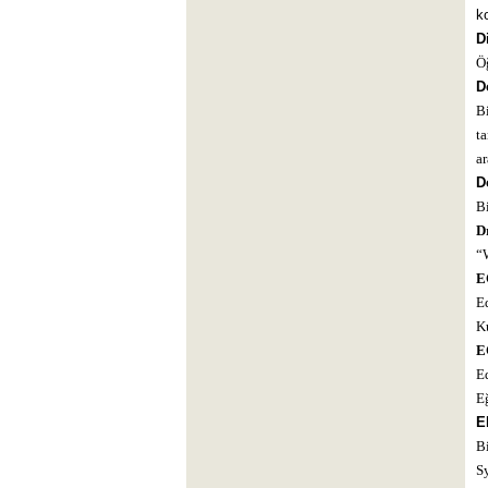
k
D
Öğ
D
Bi
t
ar
D
Bi
D
“W
E
Ed
K
E
Ed
E
E
Bi
Sy