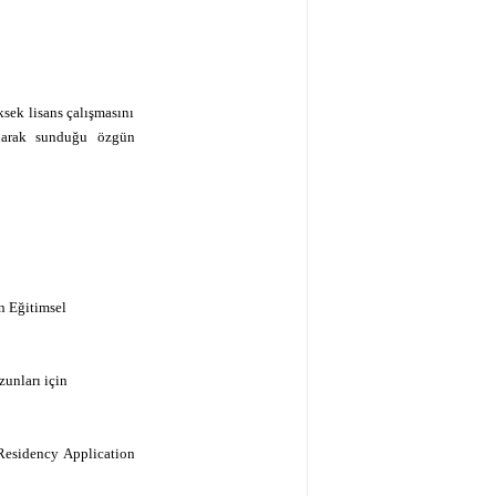
ksek lisans çalışmasını
olarak sunduğu özgün
n Eğitimsel
unları için
 Residency Application