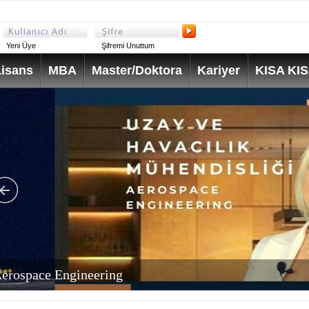
Yeni Üye
Şifremi Unuttum
isans
MBA
Master/Doktora
Kariyer
KISA KI
erospace Engineering