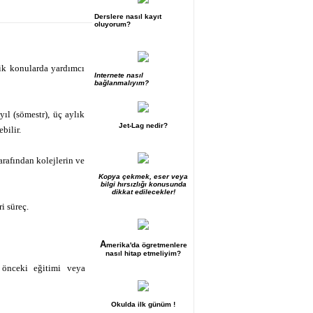
Derslere nasıl kayıt
oluyorum?
ik konularda yardımcı
Internete nasıl
bağlanmalıyım?
ıl (sömestr), üç aylık
Jet-Lag nedir?
bilir.
rafından kolejlerin ve
Kopya çekmek, eser veya
bilgi hırsızlığı konusunda
dikkat edilecekler!
i süreç.
A
merika'da ögretmenlere
nasıl hitap etmeliyim?
 önceki eğitimi veya
Okulda ilk günüm !