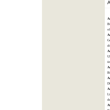
A
A
B
ol
A
Ge
dö
Ac
Ul
ün
A
Bi
A
Di
A
L
d
Af