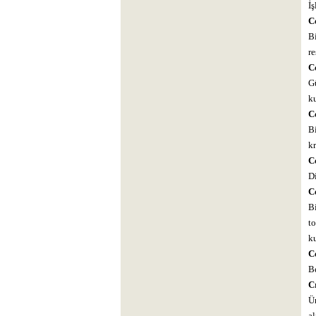
İş
Co
Bi
re
Co
Gü
k
Co
B
kr
C
Di
C
B
to
ku
C
Be
Cr
Ün
al