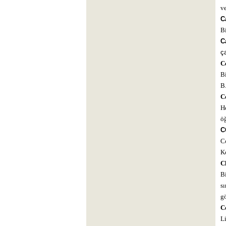
ve
C
Bi
C
ça
Ce
Bi
B.
Co
He
öğ
C
C
K
Cl
Bi
sı
gö
Co
Li