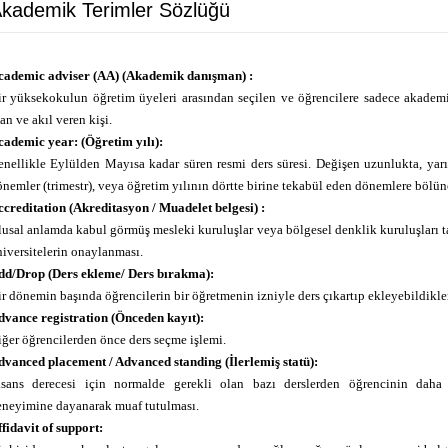
kademik Terimler Sözlüğü
cademic adviser (AA) (Akademik danışman) :
ir yüksekokulun öğretim üyeleri arasından seçilen ve öğrencilere sadece akadem
an ve akıl veren kişi.
cademic year: (Öğretim yılı):
nellikle Eylülden Mayısa kadar süren resmi ders süresi. Değişen uzunlukta, yarıy
nemler (trimestr), veya öğretim yılının dörtte birine tekabül eden dönemlere bölüne
creditation (Akreditasyon / Muadelet belgesi) :
usal anlamda kabul görmüş mesleki kuruluşlar veya bölgesel denklik kuruluşları ta
iversitelerin onaylanması.
dd/Drop (Ders ekleme/ Ders bırakma):
r dönemin başında öğrencilerin bir öğretmenin izniyle ders çıkartıp ekleyebildikler
dvance registration (Önceden kayıt):
ğer öğrencilerden önce ders seçme işlemi.
dvanced placement / Advanced standing (İlerlemiş statü):
isans derecesi için normalde gerekli olan bazı derslerden öğrencinin daha
eneyimine dayanarak muaf tutulması.
fidavit of support: