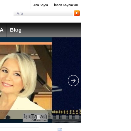
Ana Sayfa
İnsan Kaynakları
SA
Blog
What do Mechanica
take? How much do 