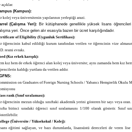
 açıklar.
ampus (Kampus):
r kolej veya üniversitenin yapılarının yerleştiği arazi.
arrel (Çalışma Yeri):
Bir kütüphanede genellikle yüksek lisans öğrencileri 
lışma yeri. Önce gelen alır esasıyla bazen bir ücret karşılığındadır.
rtificate of Eligibility (Uygunluk Sertifikası):
r öğrencinin kabul edildiği kurum tarafından verilen ve öğrencinin vize alması
D. resmi evrakı.
ed (Kız erkek karışık):
m kız hem de erkek öğrenci alan kolej veya üniversite; aynı zamanda hem kız hem
rencilerin kaldığı yurtlara da verilen addır.
GFNS:
ommission on Graduates of Foreign Nursing Schools / Yabancı Hemşirelik Okulu M
omisyonu
ass rank (Sınıf sıralaması):
r öğrencinin mezun olduğu sınıftaki akademik yerini gösteren bir sayı veya oran. 
nıfta birinci sıradaki öğrenci sınıf sıralamasını 1/100 olarak gösterir. Sınıf sı
sterilebilir.
llege (Üniversite / Yüksekokul / Kolej):
sans eğitimi sağlayan, ve bazı durumlarda, lisansüstü dereceleri de veren lise