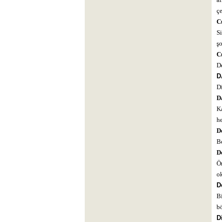
çe
Cu
S
ş
C
De
D
Di
D
Ka
he
D
Be
D
Ö
ok
D
Bi
bö
D