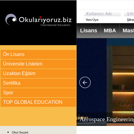
Yeni Üye
Şifr
Lisans
MBA
Mast
Ön Lisans
Üniversite Listeleri
Uzaktan Eğitim
Sertifika
Spor
TOP GLOBAL EDUCATION
arı
ir?
Aerospace Engineerin
Okul Seçimi