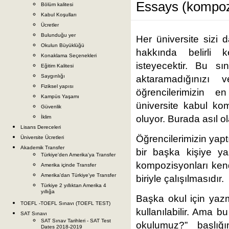
Essays (kompoz
Bölüm kalitesi
Kabul Koşulları
Ücretler
Bulunduğu yer
Her üniversite sizi 
Okulun Büyüklüğü
hakkında belirli 
Konaklama Seçenekleri
isteyecektir. Bu sın
Eğitim Kalitesi
Saygınlığı
aktaramadığınızı 
Fiziksel yapısı
öğrencilerimizin e
Kampüs Yaşamı
üniversite kabul ko
Güvenlik
oluyor. Burada asıl ol
İklim
Lisans Dereceleri
Öğrencilerimizin yap
Üniversite Ücretleri
Akademik Transfer
bir başka kişiye y
Türkiye'den Amerika'ya Transfer
kompozisyonları ken
Amerika içinde Transfer
Amerika'dan Türkiye'ye Transfer
biriyle çalışılmasıdır.
Türkiye 2 yıllıktan Amerika 4
yıllığa
Başka okul için yazm
TOEFL -TOEFL Sınavı (TOEFL TEST)
kullanılabilir. Ama 
SAT Sınavı
SAT Sınav Tarihleri - SAT Test
okulumuz?” başlığ
Dates 2018-2019