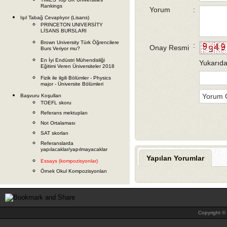
Rankings
Yorum
:
Işıl Tabağ Cevaplıyor (Lisans)
PRINCETON UNIVERSİTY
LİSANS BURSLARI
Brown University Türk Öğrencilere
:
Onay Resmi
Burs Veriyor mu?
En İyi Endüstri Mühendisliği
Yukarıda
Eğitimi Veren Üniversiteler 2018
Fizik ile ilgili Bölümler - Physics
major - Üniversite Bölümleri
Başvuru Koşulları
TOEFL skoru
Referans mektupları
Not Ortalaması
SAT skorları
Referanslarda
yapılacaklar/yapılmayacaklar
Yapılan Yorumlar
Essays (kompozisyonlar)
Örnek Okul Kompozisyonları
Copyright © 