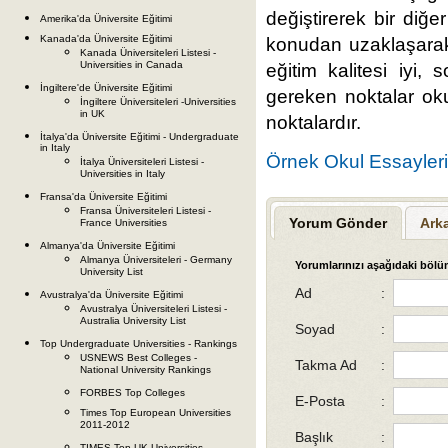
değiştirerek bir di
Amerika'da Üniversite Eğitimi
Kanada'da Üniversite Eğitimi
konudan uzaklaşarak
Kanada Üniversiteleri Listesi -
Universities in Canada
eğitim kalitesi iyi, 
İngiltere'de Üniversite Eğitimi
gereken noktalar okul
İngiltere Üniversiteleri -Universities
in UK
noktalardır.
İtalya'da Üniversite Eğitimi - Undergraduate
in Italy
Örnek Okul Essayleri 
İtalya Üniversiteleri Listesi -
Universities in Italy
Fransa'da Üniversite Eğitimi
Fransa Üniversiteleri Listesi -
Yorum Gönder
Ark
France Universities
Almanya'da Üniversite Eğitimi
Almanya Üniversiteleri - Germany
Yorumlarınızı aşağıdaki bölüm
University List
Ad
:
Avustralya'da Üniversite Eğitimi
Avustralya Üniversiteleri Listesi -
Australia University List
Soyad
:
Top Undergraduate Universities - Rankings
USNEWS Best Colleges -
Takma Ad
:
National University Rankings
FORBES Top Colleges
E-Posta
:
Times Top European Universities
2011-2012
Başlık
:
TIMES Top UK Universities