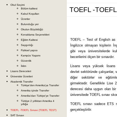
Okul Seçimi
TOEFL -TOEFL 
Bölüm kalitesi
Kabul Koşulları
Ücretler
Bulunduğu yer
Okulun Büyüklüğü
Konaklama Seçenekleri
TOEFL – Test of English as a
Eğitim Kalitesi
İngilizce olmayan kişilerin İn
Saygınlığı
Fiziksel yapısı
gibi veya üniversitelerde ku
Kampüs Yaşamı
becerilerini ölçen bir sınavdır.
Güvenlik
Lisans veya yüksek lisans p
İklim
Lisans Dereceleri
devlet sektöründe çalışanlar, v
Üniversite Ücretleri
diğer sektörler ve eğitim
Akademik Transfer
girmektedir. Genellikle Lise 
Türkiye'den Amerika'ya Transfer
derecesi daha uygun olan bir 
Amerika içinde Transfer
üniversitede TOEFL sınav skoru
Amerika'dan Türkiye'ye Transfer
Türkiye 2 yıllıktan Amerika 4
TOEFL sınavı sadece ETS merk
yıllığa
gerçekleştirilir.
TOEFL -TOEFL Sınavı (TOEFL TEST)
SAT Sınavı