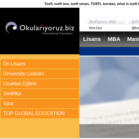
Toefl, toefl test, toefl sınavı, TOEFL kursları, what is toe
Yeni Üye
Şifr
Lisans
MBA
Mast
Ön Lisans
Üniversite Listeleri
Uzaktan Eğitim
Sertifika
Spor
TOP GLOBAL EDUCATION