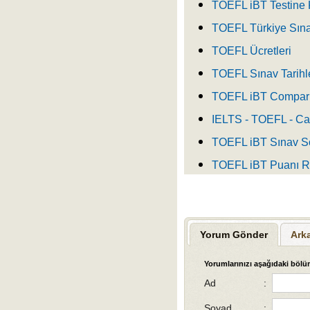
TOEFL iBT Testine 
TOEFL Türkiye Sınav 
TOEFL Ücretleri
TOEFL Sınav Tarihl
TOEFL iBT Compari
IELTS - TOEFL - Ca
TOEFL iBT Sınav So
TOEFL iBT Puanı R
Yorum Gönder
Ark
Yorumlarınızı aşağıdaki bölüm
Ad
:
Soyad
: