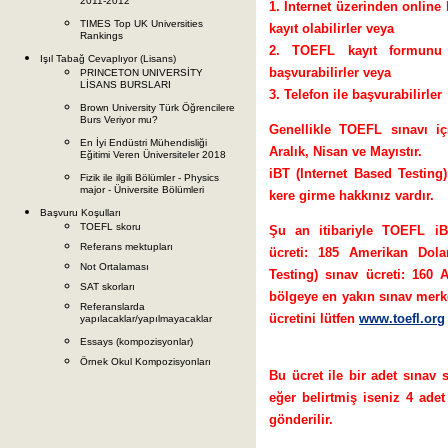
2011-2012
1. İnternet üzerinden online ka
TIMES Top UK Universities
kayıt olabilirler veya
Rankings
2. TOEFL kayıt formunu 
Işıl Tabağ Cevaplıyor (Lisans)
başvurabilirler veya
PRINCETON UNIVERSİTY
LİSANS BURSLARI
3. Telefon ile başvurabilirler
Brown University Türk Öğrencilere
Burs Veriyor mu?
Genellikle TOEFL sınavı i
En İyi Endüstri Mühendisliği
Aralık, Nisan ve Mayıstır.
Eğitimi Veren Üniversiteler 2018
iBT (Internet Based Testin
Fizik ile ilgili Bölümler - Physics
major - Üniversite Bölümleri
kere girme hakkınız vardır.
Başvuru Koşulları
TOEFL skoru
Şu an itibariyle TOEFL iB
Referans mektupları
ücreti: 185 Amerikan Dol
Not Ortalaması
Testing) sınav ücreti: 160
SAT skorları
bölgeye en yakın sınav merke
Referanslarda
ücretini lütfen
www.toefl.org
yapılacaklar/yapılmayacaklar
Essays (kompozisyonlar)
Örnek Okul Kompozisyonları
Bu ücret ile bir adet sınav 
eğer belirtmiş iseniz 4 adet
gönderilir.