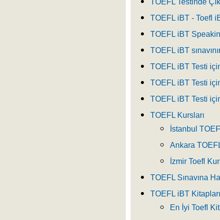
TOEFL Testinde Çık
TOEFL iBT - Toefl i
TOEFL iBT Speakin
TOEFL iBT sınavını
TOEFL iBT Testi içi
TOEFL iBT Testi için
TOEFL iBT Testi için
TOEFL Kursları
İstanbul TOEF
Ankara TOEFL
İzmir Toefl Kur
TOEFL Sınavına Haz
TOEFL iBT Kitaplar
En İyi Toefl Ki