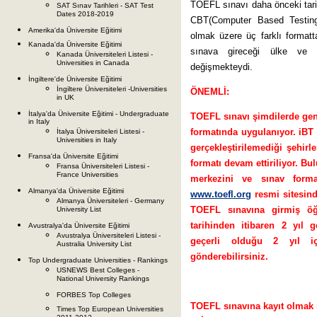
TOEFL sınavı daha önceki tarih
SAT Sınav Tarihleri - SAT Test
Dates 2018-2019
CBT(Computer Based Testing
Amerika'da Üniversite Eğitimi
olmak üzere üç farklı formatta
Kanada'da Üniversite Eğitimi
sınava gireceği ülke ve 
Kanada Üniversiteleri Listesi -
Universities in Canada
değişmekteydi.
İngiltere'de Üniversite Eğitimi
İngiltere Üniversiteleri -Universities
ÖNEMLİ:
in UK
İtalya'da Üniversite Eğitimi - Undergraduate
TOEFL sınavı şimdilerde gene
in Italy
formatında uygulanıyor. iBT 
İtalya Üniversiteleri Listesi -
Universities in Italy
gerçekleştirilemediği şehir
Fransa'da Üniversite Eğitimi
formatı devam ettiriliyor. B
Fransa Üniversiteleri Listesi -
France Universities
merkezini ve sınav forma
Almanya'da Üniversite Eğitimi
www.toefl.org
resmi sitesind
Almanya Üniversiteleri - Germany
TOEFL sınavına girmiş öğr
University List
tarihinden itibaren 2 yıl
Avustralya'da Üniversite Eğitimi
Avustralya Üniversiteleri Listesi -
geçerli olduğu 2 yıl içe
Australia University List
gönderebilirsiniz.
Top Undergraduate Universities - Rankings
USNEWS Best Colleges -
National University Rankings
FORBES Top Colleges
TOEFL sınavına kayıt olmak i
Times Top European Universities