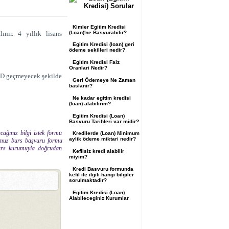
Kimler Egitim Kredisi
(Loan)'ne Basvurabilir?
nır. 4 yıllık lisans
Egitim Kredisi (loan) geri
ödeme sekilleri nedir?
Egitim Kredisi Faiz
Oranlari Nedir?
USD geçmeyecek şekilde
Geri Ödemeye Ne Zaman
baslanir?
Ne kadar egitim kredisi
(loan) alabilirim?
Egitim Kredisi (Loan)
Basvuru Tarihleri var midir?
cağınız bilgi istek formu
Kredilerde (Loan) Minimum
aylik ödeme miktari nedir?
rmumuz burs başvuru formu
 burs kurumuyla doğrudan
Kefilsiz kredi alabilir
miyim?
Kredi Basvuru formunda
kefil ile ilgili hangi bilgiler
sorulmaktadir?
Egitim Kredisi (Loan)
Alabileceginiz Kurumlar