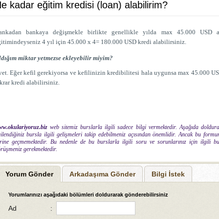
e kadar eğitim kredisi (loan) alabilirim?
ankadan bankaya değişmekle birlikte genellikle yılda max 45.000 USD alı
itimindeyseniz 4 yıl için 45.000 x 4= 180.000 USD kredi alabilirsiniz.
ldığım miktar yetmezse ekleyebilir miyim?
et. Eğer kefil gerekiyorsa ve kefilinizin kredibilitesi hala uygunsa max 45.000 
krar kredi alabilirsiniz.
w.okulariyoruz.biz
web sitemiz burslarla ilgili sadece bilgi vermektedir. Aşağıda doldura
gilendiğiniz bursla ilgili gelişmeleri takip edebilmeniz açısından önemlidir. Ancak bu fo
rine geçmemektedir. Bu nedenle de bu burslarla ilgili soru ve sorunlarınız için ilgili
rüşmeniz gerekmektedir.
Yorum Gönder
Arkadaşıma Gönder
Bilgi İstek
Yorumlarınızı aşağıdaki bölümleri doldurarak gönderebilirsiniz
Ad
: