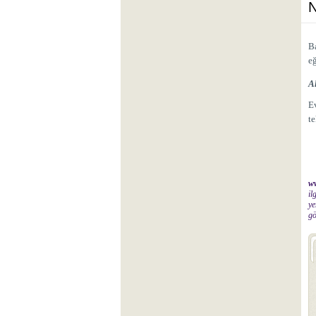
N
B
eğ
A
Ev
te
ww
il
ye
gö