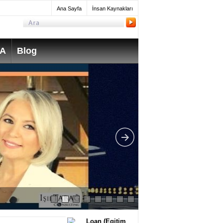
Ana Sayfa
İnsan Kaynakları
SA
Blog
What do Mechanica
take? How much do 