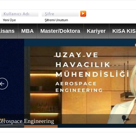
Yeni Üye
Şifremi Unuttum
isans
MBA
Master/Doktora
Kariyer
KISA KI
erospace Engineering