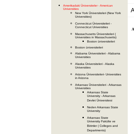
Amerikadaki Üniversiteler - American
A
Universities
New York Üniversiteleri (New York
Universities)
Connecticut Üniversiteleri -
Connecticut Universities
A
Massachusetts Üniversiteleri (
Universities in Massachusetts)
Boston üniversiteleri
Boston üniversiteleri
Alabama Üniversiteleri - Alabama
Universities
Alaska Üniversiteleri - Alaska
Universities
Arizona Üniversiteleri- Universities
in Arizona
Arkansas Üniversiteleri - Arkansas
Universities
Arkansas State
University - Arkansas
Devlet Üniversitesi
Neden Arkansas State
University
Arkansas State
University Fakülte ve
Birimler ( Colleges and
Departments)