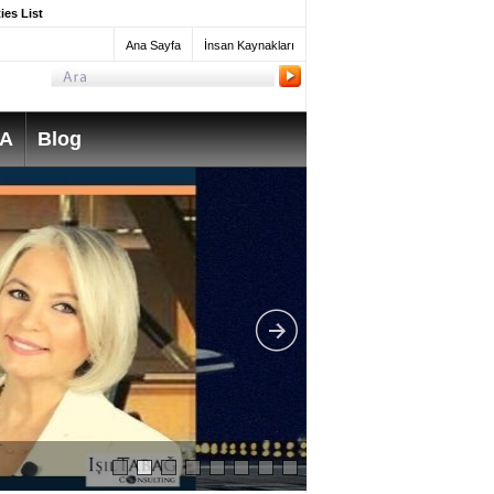
ies List
Ana Sayfa
İnsan Kaynakları
SA
Blog
What do Mechanica