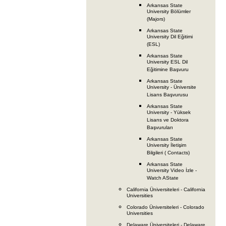
Arkansas State
University Bölümler
(Majors)
Arkansas State
University Dil Eğitimi
(ESL)
Arkansas State
University ESL Dil
Eğitimine Başvuru
Arkansas State
University - Üniversite
Lisans Başvurusu
Arkansas State
University - Yüksek
Lisans ve Doktora
Başvuruları
Arkansas State
University İletişim
Bilgileri ( Contacts)
Arkansas State
University Video İzle -
Watch AState
California Üniversiteleri - California
Universities
Colorado Üniversiteleri - Colorado
Universities
Delaware Üniversiteleri - Delaware