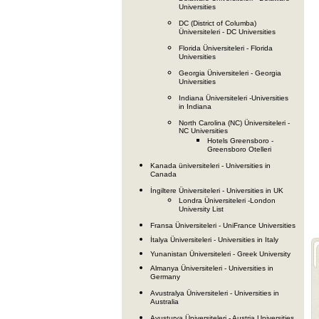
Universities
DC (District of Columba)
Üniversiteleri - DC Universities
Florida Üniversiteleri - Florida
Universities
Georgia Üniversiteleri - Georgia
Universities
Indiana Üniversiteleri -Universities
in Indiana
North Carolina (NC) Üniversiteleri -
NC Universities
Hotels Greensboro -
Greensboro Otelleri
Kanada üniversiteleri - Universities in
Canada
İngiltere Üniversiteleri - Universities in UK
Londra Üniversiteleri -London
University List
Fransa Üniversiteleri - UniFrance Universities
İtalya Üniversiteleri - Universities in Italy
Yunanistan Üniversiteleri - Greek University
Almanya Üniversiteleri - Universities in
Germany
Avustralya Üniversiteleri - Universities in
Australia
Avusturya Üniversiteleri - Austria Universities