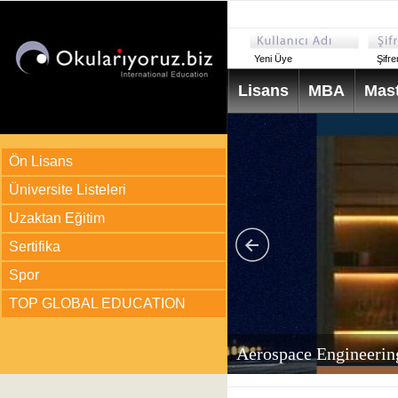
Yeni Üye
Şifr
Lisans
MBA
Mast
Ön Lisans
Üniversite Listeleri
Uzaktan Eğitim
Sertifika
Spor
TOP GLOBAL EDUCATION
arı
ir?
Aerospace Engineerin