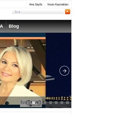
Ana Sayfa
İnsan Kaynakları
SA
Blog
What do Mechanica
take? How much do 