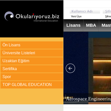
Yeni Üye
Şifr
Lisans
MBA
Mast
Ön Lisans
Üniversite Listeleri
Uzaktan Eğitim
Sertifika
Spor
TOP GLOBAL EDUCATION
arı
ir?
Aerospace Engineerin