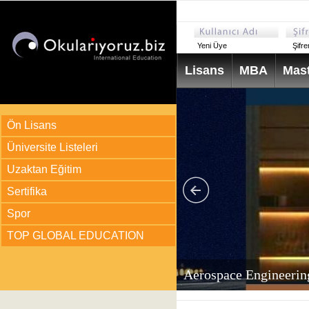
Yeni Üye
Şifr
Lisans
MBA
Mast
Ön Lisans
Üniversite Listeleri
Uzaktan Eğitim
Sertifika
Spor
TOP GLOBAL EDUCATION
arı
ir?
Aerospace Engineerin