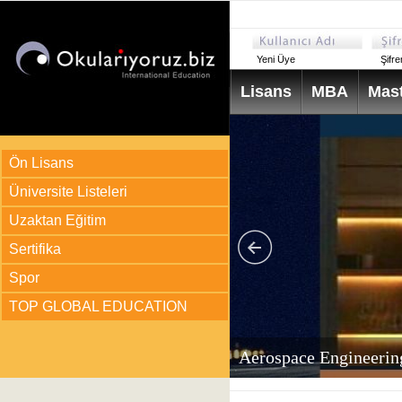
Yeni Üye
Şifr
Lisans
MBA
Mast
Ön Lisans
Üniversite Listeleri
Uzaktan Eğitim
Sertifika
Spor
TOP GLOBAL EDUCATION
arı
ir?
Aerospace Engineerin