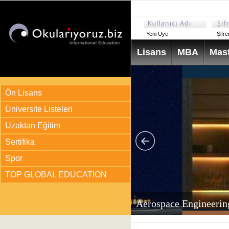
Yeni Üye
Şifr
Lisans
MBA
Mast
Ön Lisans
Üniversite Listeleri
Uzaktan Eğitim
Sertifika
Spor
TOP GLOBAL EDUCATION
arı
ir?
Aerospace Engineerin