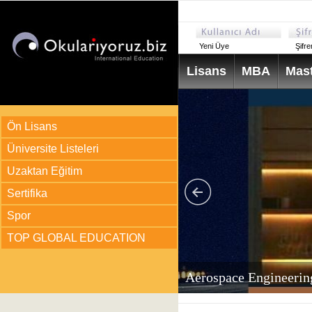
Yeni Üye
Şifr
Lisans
MBA
Mast
Ön Lisans
Üniversite Listeleri
Uzaktan Eğitim
Sertifika
Spor
TOP GLOBAL EDUCATION
arı
ir?
Aerospace Engineerin