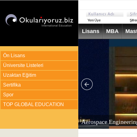
Yeni Üye
Şifr
Lisans
MBA
Mast
Ön Lisans
Üniversite Listeleri
Uzaktan Eğitim
Sertifika
Spor
TOP GLOBAL EDUCATION
arı
ir?
Aerospace Engineerin