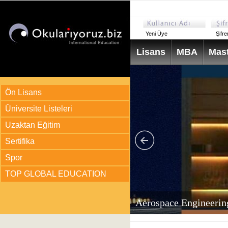
Yeni Üye
Şifr
Lisans
MBA
Mast
Ön Lisans
Üniversite Listeleri
Uzaktan Eğitim
Sertifika
Spor
TOP GLOBAL EDUCATION
arı
ir?
Aerospace Engineerin