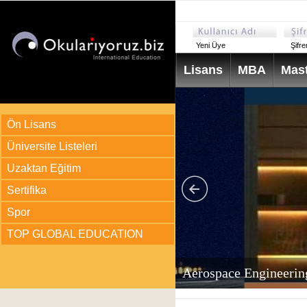
Yeni Üye
Şifr
Lisans
MBA
Mast
Ön Lisans
Üniversite Listeleri
Uzaktan Eğitim
Sertifika
Spor
TOP GLOBAL EDUCATION
arı
ir?
Aerospace Engineerin