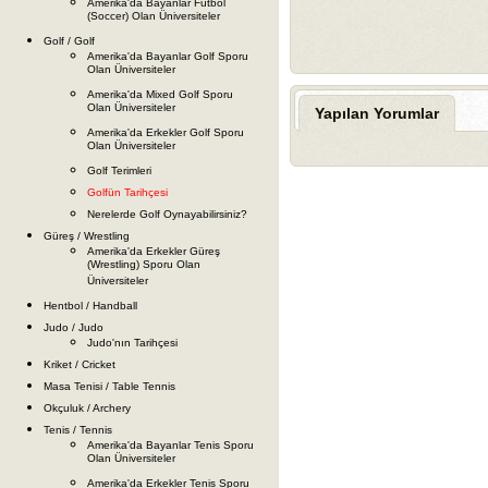
Amerika'da Bayanlar Futbol
(Soccer) Olan Üniversiteler
Golf / Golf
Amerika'da Bayanlar Golf Sporu
Olan Üniversiteler
Amerika'da Mixed Golf Sporu
Olan Üniversiteler
Yapılan Yorumlar
Amerika'da Erkekler Golf Sporu
Olan Üniversiteler
Golf Terimleri
Golfün Tarihçesi
Nerelerde Golf Oynayabilirsiniz?
Güreş / Wrestling
Amerika'da Erkekler Güreş
(Wrestling) Sporu Olan
Üniversiteler
Hentbol / Handball
Judo / Judo
Judo'nın Tarihçesi
Kriket / Cricket
Masa Tenisi / Table Tennis
Okçuluk / Archery
Tenis / Tennis
Amerika'da Bayanlar Tenis Sporu
Olan Üniversiteler
Amerika'da Erkekler Tenis Sporu