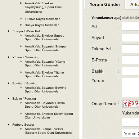
Amerika'da Erkekler
Yorum Gönder
Ark
Kayak(Skiing) Sporu Olan
Üniversiteler
Yorumlarınızı aşağıdaki bölüm
Türkiye Kayak Merkezleri
Dünya Kayak Merkezleri
Ad
:
Sutopu / Water Polo
Amerika'da Erkekler Sutopu
Soyad
:
Sporu Olan Üniversiteler
Amerika'da Bayanlar Sutopu
Takma Ad
:
Sporu Olan Üniversiteler
Yüzme / Swimming
E-Posta
:
Amerika'da Bayanlar Yüzme
Sporu Olan Üniversiteler
Başlık
:
Amerika'da Erkekler Yüzme
Sporu Olan Üniversiteler
Yorum
:
Bowling / Bowling
Amerika'da Bayanlar Bowling
Sporu Olan Üniversiteler
Eskrim / Fencing
:
Onay Resmi
Amerika'da Bayanlar Eskrim
Sporu Olan Üniversiteler
Yukarıda
Amerika'da Erkekler Eskrim Sporu
Olan Üniversiteler
Futbol / Soccer
Amerika'da Futbol Erkekler
(Soccer) Sporu Olan Üniversiteler