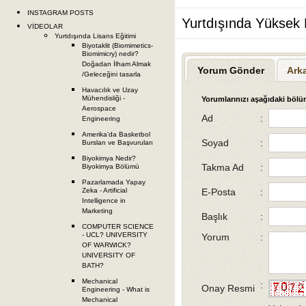
INSTAGRAM POSTS
Yurtdışında Yüksek 
VİDEOLAR
Yurtdışında Lisans Eğitimi
Biyotaklit (Biomimetics-
Biomimicry) nedir?
Doğadan İlham Almak
Yorum Gönder
Ark
/Geleceğini tasarla
Havacılık ve Uzay
Mühendisliği -
Yorumlarınızı aşağıdaki bölüm
Aerospace
Ad
:
Engineering
Amerika'da Basketbol
Soyad
:
Bursları ve Başvuruları
Biyokimya Nedir?
Takma Ad
:
Biyokimya Bölümü
Pazarlamada Yapay
E-Posta
:
Zeka - Artificial
Intelligence in
Marketing
Başlık
:
COMPUTER SCIENCE
- UCL? UNIVERSITY
Yorum
:
OF WARWICK?
UNIVERSITY OF
BATH?
Mechanical
:
Onay Resmi
Engineering - What is
Mechanical