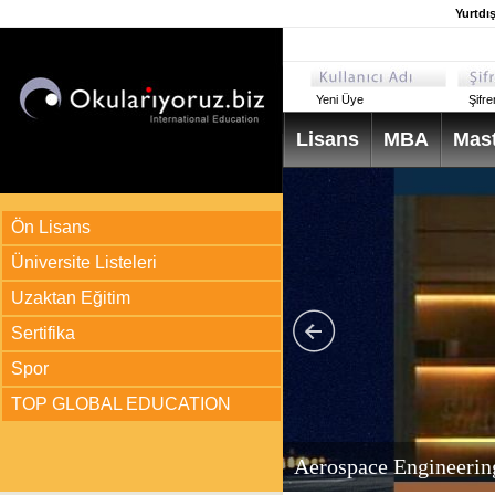
Yurtdı
Yeni Üye
Şifr
Lisans
MBA
Mast
Ön Lisans
Üniversite Listeleri
Uzaktan Eğitim
Sertifika
Spor
TOP GLOBAL EDUCATION
arı
ir?
Aerospace Engineerin