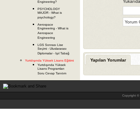
Yukarıda
Engineering?
PSYCHOLOGY
MAJOR - What is
psychology?
Aerospace
Engineering - What is
Aerospace
Engineering
LGS Sonrası Lise
Seçimi - Uluslararası
Diplomalar - Işıl Tabağ
Yapılan Yorumlar
Yurtdışında Yüksek Lisans Eğitimi
Yurtdışında Yüksek
Lisans Programları
Soru Cevap Tanıtım
Copyright © 