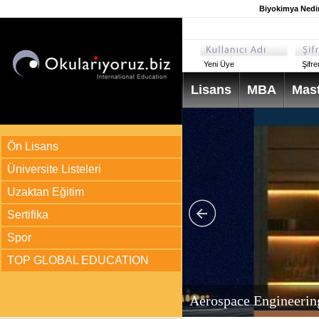
Biyokimya Nedi
Yeni Üye
Şifr
Lisans
MBA
Mast
Ön Lisans
Üniversite Listeleri
Uzaktan Eğitim
Sertifika
Spor
TOP GLOBAL EDUCATION
arı
ir?
Aerospace Engineerin