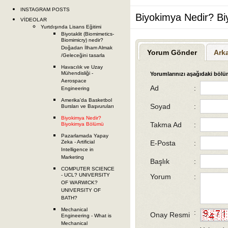
INSTAGRAM POSTS
Biyokimya Nedir? B
VİDEOLAR
Yurtdışında Lisans Eğitimi
Biyotaklit (Biomimetics-
Biomimicry) nedir?
Doğadan İlham Almak
Yorum Gönder
Ark
/Geleceğini tasarla
Havacılık ve Uzay
Mühendisliği -
Yorumlarınızı aşağıdaki bölüm
Aerospace
Ad
:
Engineering
Amerika'da Basketbol
Soyad
:
Bursları ve Başvuruları
Biyokimya Nedir?
Takma Ad
:
Biyokimya Bölümü
Pazarlamada Yapay
E-Posta
:
Zeka - Artificial
Intelligence in
Marketing
Başlık
:
COMPUTER SCIENCE
- UCL? UNIVERSITY
Yorum
:
OF WARWICK?
UNIVERSITY OF
BATH?
Mechanical
:
Onay Resmi
Engineering - What is
Mechanical