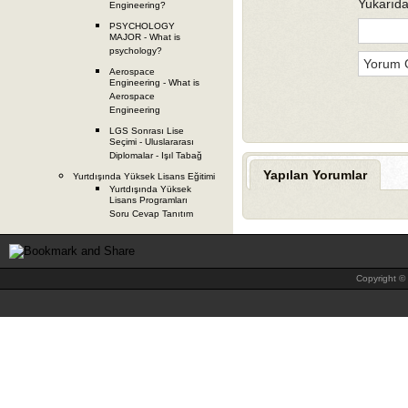
Yukarıda
Engineering?
PSYCHOLOGY
MAJOR - What is
psychology?
Aerospace
Engineering - What is
Aerospace
Engineering
LGS Sonrası Lise
Seçimi - Uluslararası
Diplomalar - Işıl Tabağ
Yapılan Yorumlar
Yurtdışında Yüksek Lisans Eğitimi
Yurtdışında Yüksek
Lisans Programları
Soru Cevap Tanıtım
Copyright © 