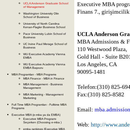
Executive MBA program
UCLA Anderson Graduate School
of Management
Finans 7., girişimcilik
Washington University Olin
School of Business
University of North Carolina
Kenan-Flagler Business School
UCLA Anderson Gradu
Pace University Lubin School of
Business
MBA Admissions & Fi
UC Irvine Paul Merage School of
110 Westwood Plaza,
Business
WU Executive Academy Vienna
Gold Hall - Suite B20
EMBA
Los Angeles, CA
WU Executive Academy Vienna
EMBA Başvuru
90095-1481
MBA Programları - MBA Programs
MBA Finance - MBA in Finance
MBA Management - Business
Telefon:(310) 825-69
Management
Fax:(310) 825-8582
MBA Marketing - Management
Marketing
Full Time MBA Programları - Fulltime MBA
Email:
mba.admission
Programs
Executive MBA (e-mba ya da EMBA)
Executive MBA Programı
Seçerken (Choosing e-mba )
Web:
http://www.ande
emba rankings (Executive MBA