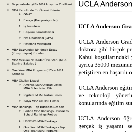
UCLA Anderson
Başvurularda İyi Bir MBA Adayının Özellikleri
MBA Kabulünde En Önemli Kriterler
GMAT
Essays (Kompozisyonlar)
UCLA Anderson Grad
İş Tecrübesi
Başvuru Zamanlaması
Not Ortalaması (GPA)
UCLA Anderson Grad
Referans Mektupları
doktora gibi birçok p
MBA Başvuruları için örnek Essay
(Kompozisyon) Konuları
Kabul koşullarındaki y
MBA Mezunu Ne Kadar Ücret Alır? (MBA
ayrıca 35000 mezunun 
Starting Salaries )
One Year MBA Programs ( 1Year MBA
yetiştiren en başarılı 
Schools)
MBA Okulları Listesi
Amerika MBA Okulları Listesi -
UCLA Anderson eğitim 
MBA Schools in USA
ve teknoloji yöneti
İngiltere MBA Okulları Listesi
İtalya MBA Okulları Listesi
konularında eğitim sun
MBA Rankings - Top Business Schools
Forbes MBA Rankings - Business
School Rankings Forbes
UCLA Anderson öğrenc
USNEWS MBA Rankings
gerçek iş yaşamı sen
One Year MBA Rankings - Top
One Year MBA Programs