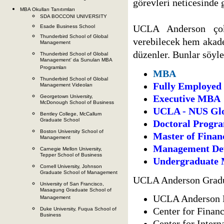
görevleri neticesinde g
MBA Okulları Tanıtımları
SDA BOCCONI UNIVERSITY
UCLA Anderson çok ç
Esade Business School
Thunderbird School of Global
verebilecek hem akad
Management
düzenler. Bunlar söyle
Thunderbird School of Global
Management' da Sunulan MBA
Programları
MBA
Thunderbird School of Global
Fully Employe
Management Videoları
Executive MBA
Georgetown University,
McDonough School of Business
UCLA - NUS Glo
Bentley College, McCallum
Graduate School
Doctoral Progr
Boston University School of
Master of Finan
Management
Management De
Carnegie Mellon University,
Tepper School of Business
Undergraduate 
Cornell University, Johnson
Graduate School of Management
UCLA Anderson Gradu
University of San Francisco,
Masagung Graduate School of
UCLA Anderson F
Management
Center for Finan
Duke University, Fuqua School of
Business
Center for Inter