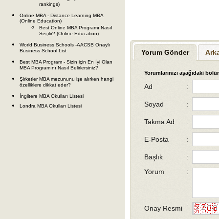
rankings)
Online MBA - Distance Learning MBA
(Online Education)
Best Online MBA Programı Nasıl
Seçilir? (Online Education)
World Business Schools -AACSB Onaylı
Business School List
Yorum Gönder
Ark
Best MBA Program - Sizin için En İyi Olan
MBA Programını Nasıl Belirlersiniz?
Yorumlarınızı aşağıdaki bölüm
Şirketler MBA mezununu işe alırken hangi
özelliklere dikkat eder?
Ad
:
İngiltere MBA Okulları Listesi
Soyad
:
Londra MBA Okulları Listesi
Takma Ad
:
E-Posta
:
Başlık
:
Yorum
:
:
Onay Resmi