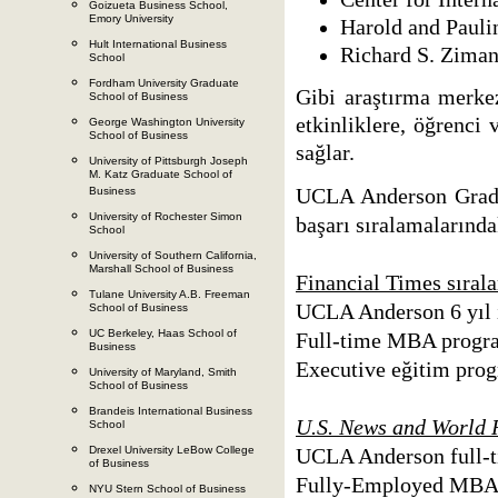
Goizueta Business School,
Emory University
Harold and Paulin
Hult International Business
Richard S. Ziman
School
Fordham University Graduate
Gibi araştırma merkez
School of Business
etkinliklere, öğrenci 
George Washington University
School of Business
sağlar.
University of Pittsburgh Joseph
M. Katz Graduate School of
UCLA Anderson Gradu
Business
University of Rochester Simon
başarı sıralamalarınd
School
University of Southern California,
Marshall School of Business
Financial Times sıral
Tulane University A.B. Freeman
UCLA Anderson 6 yıl iç
School of Business
UC Berkeley, Haas School of
Full-time MBA program
Business
Executive eğitim progr
University of Maryland, Smith
School of Business
Brandeis International Business
U.S. News and World 
School
Drexel University LeBow College
UCLA Anderson full-t
of Business
Fully-Employed MBA 
NYU Stern School of Business