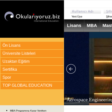
Yeni Üye
Şifr
Lisans
MBA
Mast
Ön Lisans
Üniversite Listeleri
Uzaktan Eğitim
Sertifika
Spor
TOP GLOBAL EDUCATION
arı
ir?
Aerospace Engineerin
MBA Programına Karar Verirken