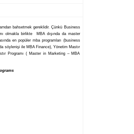
take? How much do 
larndan bahsetmek gereklidir. Çünkü Business
mı olmakla birlikte MBA dışında da master
arasında en popüler mba programları (business
da söylenişi ile MBA Finance), Yönetim Mastır
tır Programı ( Master in Marketing – MBA
rograms