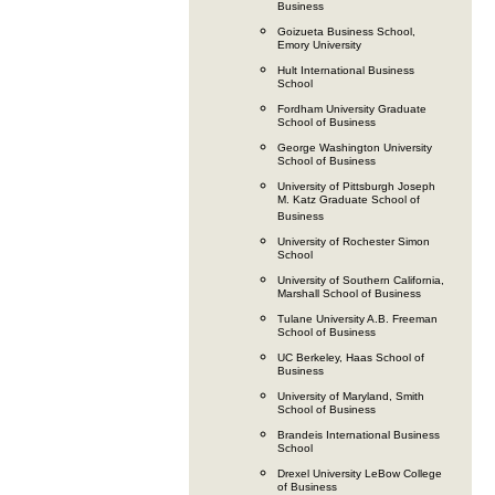
Business
Goizueta Business School,
Emory University
Hult International Business
School
Fordham University Graduate
School of Business
George Washington University
School of Business
University of Pittsburgh Joseph
M. Katz Graduate School of
Business
University of Rochester Simon
School
University of Southern California,
Marshall School of Business
Tulane University A.B. Freeman
School of Business
UC Berkeley, Haas School of
Business
University of Maryland, Smith
School of Business
Brandeis International Business
School
Drexel University LeBow College
of Business