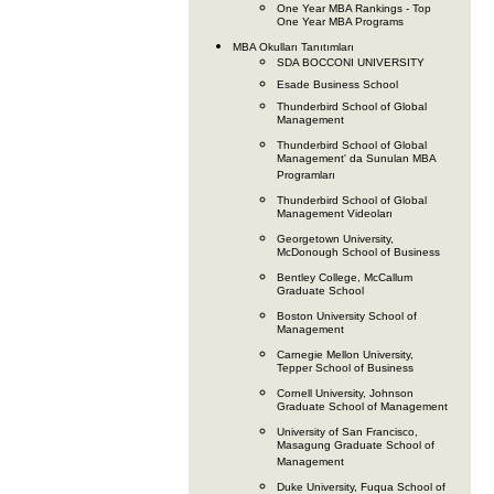
One Year MBA Rankings - Top
One Year MBA Programs
MBA Okulları Tanıtımları
SDA BOCCONI UNIVERSITY
Esade Business School
Thunderbird School of Global
Management
Thunderbird School of Global
Management' da Sunulan MBA
Programları
Thunderbird School of Global
Management Videoları
Georgetown University,
McDonough School of Business
Bentley College, McCallum
Graduate School
Boston University School of
Management
Carnegie Mellon University,
Tepper School of Business
Cornell University, Johnson
Graduate School of Management
University of San Francisco,
Masagung Graduate School of
Management
Duke University, Fuqua School of