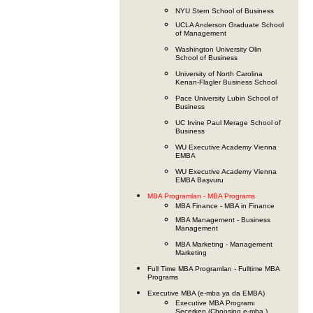
NYU Stern School of Business
UCLA Anderson Graduate School
of Management
Washington University Olin
School of Business
University of North Carolina
Kenan-Flagler Business School
Pace University Lubin School of
Business
UC Irvine Paul Merage School of
Business
WU Executive Academy Vienna
EMBA
WU Executive Academy Vienna
EMBA Başvuru
MBA Programları - MBA Programs
MBA Finance - MBA in Finance
MBA Management - Business
Management
MBA Marketing - Management
Marketing
Full Time MBA Programları - Fulltime MBA
Programs
Executive MBA (e-mba ya da EMBA)
Executive MBA Programı
Seçerken (Choosing e-mba )