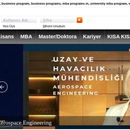
 business program, business programs, mba programs in, university mba program, 
Yeni Üye
Şifremi Unuttum
isans
MBA
Master/Doktora
Kariyer
KISA KI
erospace Engineering