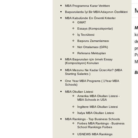
MBA Programına Karar Verirken
M
Başvurularda İyi Bir MBA Adayının Özellikleri
MBA Kabulünde En Önemli Kriterler
GMAT
M
Essays (Kompozisyonlar)
k
İş Tecrübesi
Başvuru Zamanlaması
d
Not Ortalaması (GPA)
p
Referans Mektupları
P
MBA Başvuruları için örnek Essay
Ma
(Kompozisyon) Konuları
MBA Mezunu Ne Kadar Ücret Alır? (MBA
B
Starting Salaries )
One Year MBA Programs ( 1Year MBA
Schools)
MBA Okulları Listesi
Amerika MBA Okulları Listesi -
MBA Schools in USA
İngiltere MBA Okulları Listesi
İtalya MBA Okulları Listesi
MBA Rankings - Top Business Schools
Forbes MBA Rankings - Business
School Rankings Forbes
USNEWS MBA Rankings