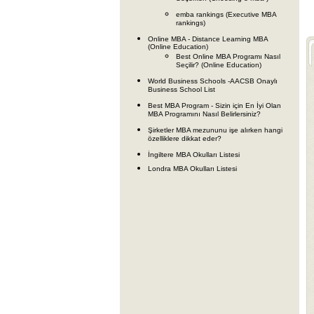
emba rankings (Executive MBA
rankings)
Online MBA - Distance Learning MBA
(Online Education)
Best Online MBA Programı Nasıl
Seçilir? (Online Education)
World Business Schools -AACSB Onaylı
Business School List
Best MBA Program - Sizin için En İyi Olan
MBA Programını Nasıl Belirlersiniz?
Şirketler MBA mezununu işe alırken hangi
özelliklere dikkat eder?
İngiltere MBA Okulları Listesi
Londra MBA Okulları Listesi