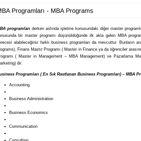
BA Programları - MBA Programs
BA programları
derken aslında işletme konusundaki diğer master program
onusunda bir master programı düşünüldüğünde ilk akla gelen MBA progra
erecesi alabileceğiniz farklı business programları da mevcuttur. Bunların 
rograms), Finans Mastır Programı ( Master in Finance ya da öğrenciler arasın
rogramı ( Master in Management – MBA Management) ve Pazarlama Mas
rketing) dir.
usiness Programları ( En Sık Rastlanan Business Programları) – MBA P
Accounting
Business Administration
Business Economics
Communication
Consulting