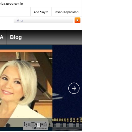
mba program in
Ana Sayfa
İnsan Kaynakları
SA
Blog
What do Mechanica