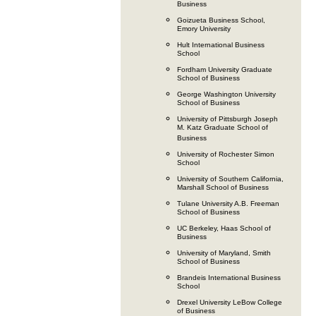
Business
Goizueta Business School,
Emory University
Hult International Business
School
Fordham University Graduate
School of Business
George Washington University
School of Business
University of Pittsburgh Joseph
M. Katz Graduate School of
Business
University of Rochester Simon
School
University of Southern California,
Marshall School of Business
Tulane University A.B. Freeman
School of Business
UC Berkeley, Haas School of
Business
University of Maryland, Smith
School of Business
Brandeis International Business
School
Drexel University LeBow College
of Business