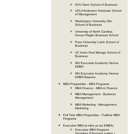
NYU Stern School of Business
UCLA Anderson Graduate School
of Management
Washington University Olin
School of Business
University of North Carolina
Kenan-Flagler Business School
Pace University Lubin School of
Business
UC Irvine Paul Merage School of
Business
WU Executive Academy Vienna
EMBA
WU Executive Academy Vienna
EMBA Başvuru
MBA Programları - MBA Programs
MBA Finance - MBA in Finance
MBA Management - Business
Management
MBA Marketing - Management
Marketing
Full Time MBA Programları - Fulltime MBA
Programs
Executive MBA (e-mba ya da EMBA)
Executive MBA Programı
Seçerken (Choosing e-mba )