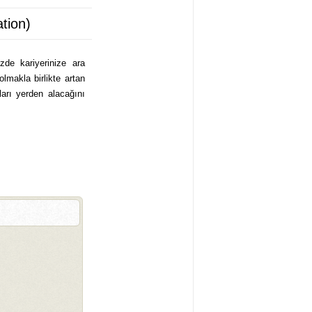
take? How much do 
tion)
zde kariyerinize ara
makla birlikte artan
ları yerden alacağını