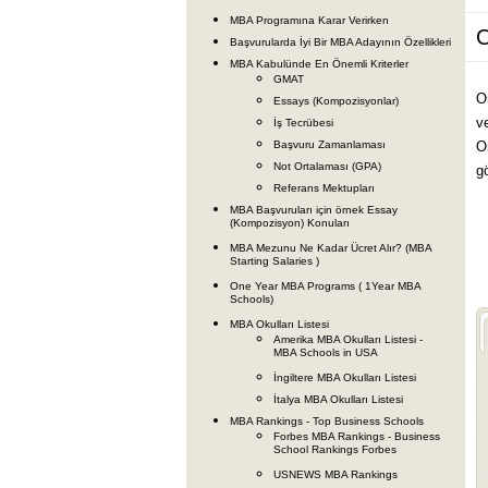
MBA Programına Karar Verirken
O
Başvurularda İyi Bir MBA Adayının Özellikleri
MBA Kabulünde En Önemli Kriterler
GMAT
O
Essays (Kompozisyonlar)
v
İş Tecrübesi
Başvuru Zamanlaması
O
Not Ortalaması (GPA)
gö
Referans Mektupları
MBA Başvuruları için örnek Essay
(Kompozisyon) Konuları
MBA Mezunu Ne Kadar Ücret Alır? (MBA
Starting Salaries )
One Year MBA Programs ( 1Year MBA
Schools)
MBA Okulları Listesi
Amerika MBA Okulları Listesi -
MBA Schools in USA
İngiltere MBA Okulları Listesi
İtalya MBA Okulları Listesi
MBA Rankings - Top Business Schools
Forbes MBA Rankings - Business
School Rankings Forbes
USNEWS MBA Rankings