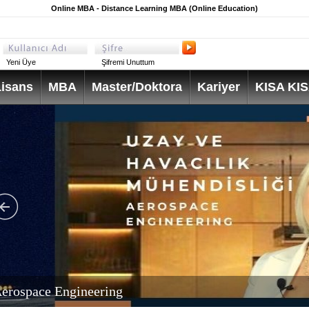
Online MBA - Distance Learning MBA (Online Education)
Yeni Üye
Şifremi Unuttum
isans
MBA
Master/Doktora
Kariyer
KISA KI
erospace Engineering