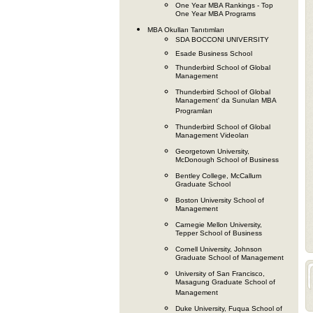
One Year MBA Rankings - Top
One Year MBA Programs
MBA Okulları Tanıtımları
SDA BOCCONI UNIVERSITY
Esade Business School
Thunderbird School of Global
Management
Thunderbird School of Global
Management' da Sunulan MBA
Programları
Thunderbird School of Global
Management Videoları
Georgetown University,
McDonough School of Business
Bentley College, McCallum
Graduate School
Boston University School of
Management
Carnegie Mellon University,
Tepper School of Business
Cornell University, Johnson
Graduate School of Management
University of San Francisco,
Masagung Graduate School of
Management
Duke University, Fuqua School of