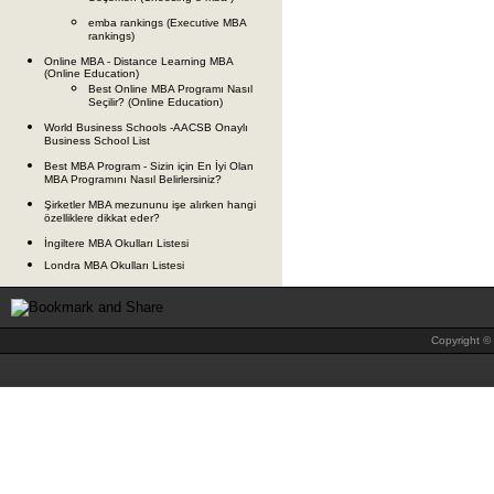
emba rankings (Executive MBA
rankings)
Online MBA - Distance Learning MBA
(Online Education)
Best Online MBA Programı Nasıl
Seçilir? (Online Education)
World Business Schools -AACSB Onaylı
Business School List
Best MBA Program - Sizin için En İyi Olan
MBA Programını Nasıl Belirlersiniz?
Şirketler MBA mezununu işe alırken hangi
özelliklere dikkat eder?
İngiltere MBA Okulları Listesi
Londra MBA Okulları Listesi
Copyright © 