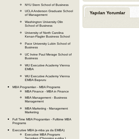
NYU Stern School of Business
UCLA Anderson Graduate School
Yapılan Yorumlar
of Management
Washington University Olin
School of Business
University of North Carolina
Kenan-Flagler Business School
Pace University Lubin School of
Business
UC Irvine Paul Merage School of
Business
WU Executive Academy Vienna
EMBA
WU Executive Academy Vienna
EMBA Başvuru
MBA Programları - MBA Programs
MBA Finance - MBA in Finance
MBA Management - Business
Management
MBA Marketing - Management
Marketing
Full Time MBA Programları - Fulltime MBA
Programs
Executive MBA (e-mba ya da EMBA)
Executive MBA Programı
Seçerken (Choosing e-mba )