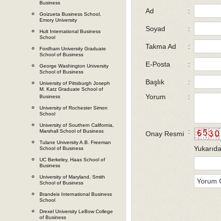
Business
Ad
:
Goizueta Business School,
Emory University
Soyad
:
Hult International Business
School
Takma Ad
:
Fordham University Graduate
School of Business
E-Posta
:
George Washington University
School of Business
Başlık
:
University of Pittsburgh Joseph
M. Katz Graduate School of
Yorum
:
Business
University of Rochester Simon
School
University of Southern California,
:
Marshall School of Business
Onay Resmi
Tulane University A.B. Freeman
Yukarıda
School of Business
UC Berkeley, Haas School of
Business
University of Maryland, Smith
School of Business
Brandeis International Business
School
Drexel University LeBow College
of Business