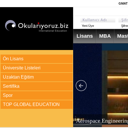
GMAT 
Yeni Üye
Şifr
Lisans
MBA
Mast
Ön Lisans
Üniversite Listeleri
Uzaktan Eğitim
Sertifika
Spor
TOP GLOBAL EDUCATION
arı
ir?
Aerospace Engineerin