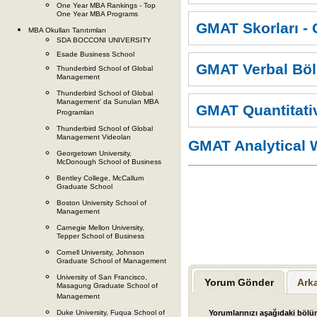
One Year MBA Rankings - Top
One Year MBA Programs
GMAT Skorları -
MBA Okulları Tanıtımları
SDA BOCCONI UNIVERSITY
Esade Business School
GMAT Verbal Böl
Thunderbird School of Global
Management
Thunderbird School of Global
Management' da Sunulan MBA
GMAT Quantitat
Programları
Thunderbird School of Global
Management Videoları
GMAT Analytical 
Georgetown University,
McDonough School of Business
Bentley College, McCallum
Graduate School
Boston University School of
Management
Carnegie Mellon University,
Tepper School of Business
Cornell University, Johnson
Graduate School of Management
University of San Francisco,
Yorum Gönder
Ark
Masagung Graduate School of
Management
Yorumlarınızı aşağıdaki bölüm
Duke University, Fuqua School of