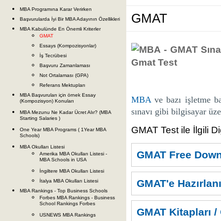
MBA Programına Karar Verirken
GMAT
Başvurularda İyi Bir MBA Adayının Özellikleri
MBA Kabulünde En Önemli Kriterler
GMAT
Essays (Kompozisyonlar)
İş Tecrübesi
Başvuru Zamanlaması
Not Ortalaması (GPA)
Referans Mektupları
MBA Başvuruları için örnek Essay
MBA
ve bazı işletme ba
(Kompozisyon) Konuları
sınavı gibi bilgisayar üze
MBA Mezunu Ne Kadar Ücret Alır? (MBA
Starting Salaries )
GMAT Test ile İlgili Di
One Year MBA Programs ( 1Year MBA
Schools)
MBA Okulları Listesi
GMAT Free Down
Amerika MBA Okulları Listesi -
MBA Schools in USA
İngiltere MBA Okulları Listesi
GMAT'e Hazırlan
İtalya MBA Okulları Listesi
MBA Rankings - Top Business Schools
Forbes MBA Rankings - Business
School Rankings Forbes
GMAT Kitapları
USNEWS MBA Rankings