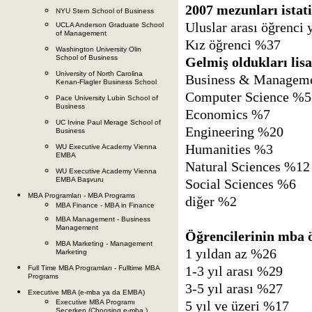
2007 mezunları istati
NYU Stern School of Business
Uluslar arası öğrenci
UCLA Anderson Graduate School
of Management
Kız öğrenci %37
Washington University Olin
School of Business
Gelmiş oldukları lisa
University of North Carolina
Business & Managem
Kenan-Flagler Business School
Computer Science %5
Pace University Lubin School of
Business
Economics %7
UC Irvine Paul Merage School of
Engineering %20
Business
Humanities %3
WU Executive Academy Vienna
EMBA
Natural Sciences %12
WU Executive Academy Vienna
EMBA Başvuru
Social Sciences %6
MBA Programları - MBA Programs
diğer %2
MBA Finance - MBA in Finance
MBA Management - Business
Management
Öğrencilerinin mba ön
MBA Marketing - Management
1 yıldan az %26
Marketing
1-3 yıl arası %29
Full Time MBA Programları - Fulltime MBA
Programs
3-5 yıl arası %27
Executive MBA (e-mba ya da EMBA)
5 yıl ve üzeri %17
Executive MBA Programı
Seçerken (Choosing e-mba )