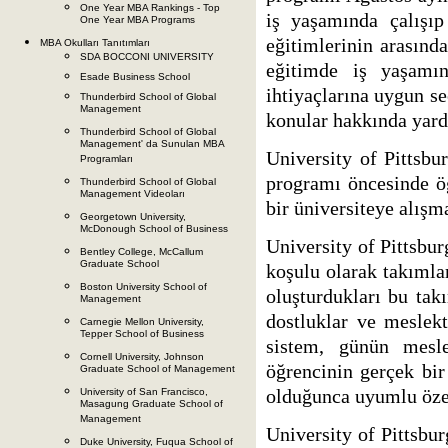
One Year MBA Rankings - Top
iş yaşamında çalışı
One Year MBA Programs
eğitimlerinin arasında
MBA Okulları Tanıtımları
SDA BOCCONI UNIVERSITY
eğitimde iş yaşamınd
Esade Business School
ihtiyaçlarına uygun se
Thunderbird School of Global
Management
konular hakkında yardı
Thunderbird School of Global
Management' da Sunulan MBA
University of Pittsb
Programları
programı öncesinde ö
Thunderbird School of Global
Management Videoları
bir üniversiteye alışm
Georgetown University,
McDonough School of Business
University of Pittsbu
Bentley College, McCallum
Graduate School
koşulu olarak takımlar
Boston University School of
oluşturdukları bu takı
Management
dostluklar ve meslek
Carnegie Mellon University,
Tepper School of Business
sistem, günün mesle
Cornell University, Johnson
öğrencinin gerçek bi
Graduate School of Management
olduğunca uyumlu özel
University of San Francisco,
Masagung Graduate School of
Management
University of Pittsbu
Duke University, Fuqua School of