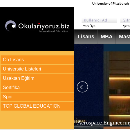
University of Pittsburg
Yeni Üye
Şifr
Lisans
MBA
Mast
Ön Lisans
Üniversite Listeleri
Uzaktan Eğitim
Sertifika
Spor
TOP GLOBAL EDUCATION
arı
ir?
Aerospace Engineerin