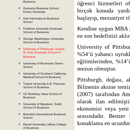
öğrenci hizmetleri o
Business
Goizueta Business School,
birçok konuda yardı
Emory University
başlayıp, mezuniyet tö
Hult International Business
School
Kendine uygun MBA pr
Fordham University Graduate
School of Business
en son hedefinizi aklı
George Washington University
School of Business
University of Pittsb
University of Pittsburgh Joseph
M. Katz Graduate School of
%54’ü yabancı uyrukl
Business
eğitimlerinden, %14’
University of Rochester Simon
School
mezun olmuştur.
University of Southern California,
Marshall School of Business
Pittsburgh, doğası, a
Tulane University A.B. Freeman
Bilinenin aksine temiz
School of Business
(2007) tarafından Ame
UC Berkeley, Haas School of
Business
olarak ilan edilmiş
University of Maryland, Smith
ekonomisi veya yeni 
School of Business
Brandeis International Business
arasındadır. Benzer 
School
konaklama en ucuzdur
Drexel University LeBow College
of Business