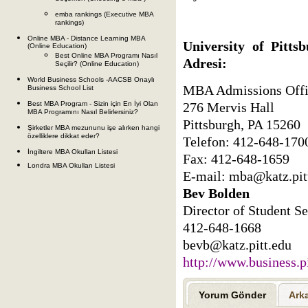
emba rankings (Executive MBA
rankings)
Online MBA - Distance Learning MBA
University of Pitts
(Online Education)
Best Online MBA Programı Nasıl
Adresi:
Seçilir? (Online Education)
World Business Schools -AACSB Onaylı
MBA Admissions Offi
Business School List
276 Mervis Hall
Best MBA Program - Sizin için En İyi Olan
MBA Programını Nasıl Belirlersiniz?
Pittsburgh, PA 15260
Şirketler MBA mezununu işe alırken hangi
özelliklere dikkat eder?
Telefon: 412-648-170
İngiltere MBA Okulları Listesi
Fax: 412-648-1659
Londra MBA Okulları Listesi
E-mail:
mba@katz.pit
Bev Bolden
Director of Student S
412-648-1668
bevb@katz.pitt.edu
http://www.business.pi
Yorum Gönder
Ark