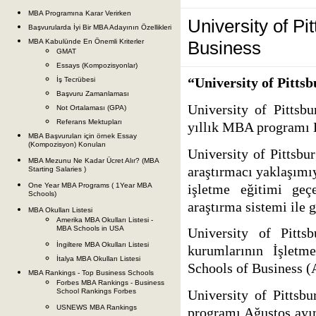
MBA Programına Karar Verirken
University of P
Başvurularda İyi Bir MBA Adayının Özellikleri
MBA Kabulünde En Önemli Kriterler
Business
GMAT
Essays (Kompozisyonlar)
“University of Pitts
İş Tecrübesi
Başvuru Zamanlaması
University of Pittsb
Not Ortalaması (GPA)
Referans Mektupları
yıllık MBA programı L
MBA Başvuruları için örnek Essay
(Kompozisyon) Konuları
University of Pittsbu
MBA Mezunu Ne Kadar Ücret Alır? (MBA
araştırmacı yaklaşımıy
Starting Salaries )
işletme eğitimi geç
One Year MBA Programs ( 1Year MBA
Schools)
araştırma sistemi ile ge
MBA Okulları Listesi
Amerika MBA Okulları Listesi -
MBA Schools in USA
University of Pitt
İngiltere MBA Okulları Listesi
kurumlarının İşletm
İtalya MBA Okulları Listesi
Schools of Business (
MBA Rankings - Top Business Schools
Forbes MBA Rankings - Business
School Rankings Forbes
University of Pittsb
USNEWS MBA Rankings
programı Ağustos ayınd