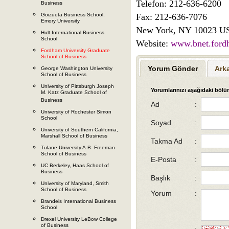
Telefon: 212-636-6200
Business
Goizueta Business School,
Fax: 212-636-7076
Emory University
New York, NY 10023
U
Hult International Business
School
Website:
www.bnet.ford
Fordham University Graduate
School of Business
Yorum Gönder
Ark
George Washington University
School of Business
University of Pittsburgh Joseph
Yorumlarınızı aşağıdaki bölüm
M. Katz Graduate School of
Business
Ad
:
University of Rochester Simon
School
Soyad
:
University of Southern California,
Marshall School of Business
Takma Ad
:
Tulane University A.B. Freeman
School of Business
E-Posta
:
UC Berkeley, Haas School of
Business
Başlık
:
University of Maryland, Smith
School of Business
Yorum
:
Brandeis International Business
School
Drexel University LeBow College
of Business
: