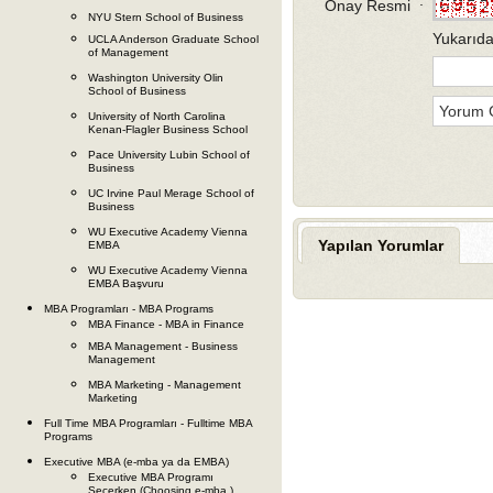
Onay Resmi
NYU Stern School of Business
Yukarıda
UCLA Anderson Graduate School
of Management
Washington University Olin
School of Business
University of North Carolina
Kenan-Flagler Business School
Pace University Lubin School of
Business
UC Irvine Paul Merage School of
Business
WU Executive Academy Vienna
Yapılan Yorumlar
EMBA
WU Executive Academy Vienna
EMBA Başvuru
MBA Programları - MBA Programs
MBA Finance - MBA in Finance
MBA Management - Business
Management
MBA Marketing - Management
Marketing
Full Time MBA Programları - Fulltime MBA
Programs
Executive MBA (e-mba ya da EMBA)
Executive MBA Programı
Seçerken (Choosing e-mba )