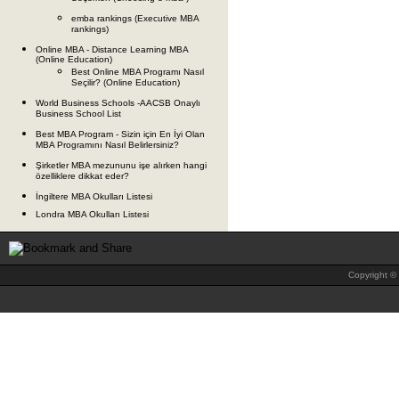
emba rankings (Executive MBA
rankings)
Online MBA - Distance Learning MBA
(Online Education)
Best Online MBA Programı Nasıl
Seçilir? (Online Education)
World Business Schools -AACSB Onaylı
Business School List
Best MBA Program - Sizin için En İyi Olan
MBA Programını Nasıl Belirlersiniz?
Şirketler MBA mezununu işe alırken hangi
özelliklere dikkat eder?
İngiltere MBA Okulları Listesi
Londra MBA Okulları Listesi
Copyright © 