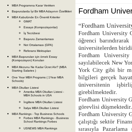
MBA Programına Karar Verirken
Fordham Univer
Başvurularda İyi Bir MBA Adayının Özellikleri
MBA Kabulünde En Önemli Kriterler
GMAT
“Fordham Universit
Essays (Kompozisyonlar)
Fordham University G
İş Tecrübesi
öğrenci barındırarak
Başvuru Zamanlaması
Not Ortalaması (GPA)
üniversitelerden biridi
Referans Mektupları
Fordham University 
MBA Başvuruları için örnek Essay
(Kompozisyon) Konuları
sayılabilecek New Yo
MBA Mezunu Ne Kadar Ücret Alır? (MBA
York City gibi bir me
Starting Salaries )
bilgileri gerçek hay
One Year MBA Programs ( 1Year MBA
Schools)
üniversitenin işbir
MBA Okulları Listesi
girebilmektedir.
Amerika MBA Okulları Listesi -
MBA Schools in USA
Fordham University Gr
İngiltere MBA Okulları Listesi
görevlisi düşmektedir.
İtalya MBA Okulları Listesi
Fordham University G
MBA Rankings - Top Business Schools
Forbes MBA Rankings - Business
çalıştığı sektör Fina
School Rankings Forbes
sırasıyla Pazarlama
USNEWS MBA Rankings