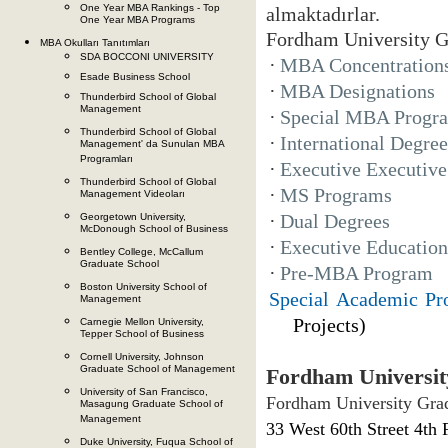
One Year MBA Rankings - Top
almaktadırlar.
One Year MBA Programs
Fordham University Gr
MBA Okulları Tanıtımları
SDA BOCCONI UNIVERSITY
·
MBA Concentration
Esade Business School
·
MBA Designations
Thunderbird School of Global
Management
·
Special MBA Progr
Thunderbird School of Global
·
International Degre
Management' da Sunulan MBA
Programları
·
Executive Executi
Thunderbird School of Global
·
MS Programs
Management Videoları
·
Dual Degrees
Georgetown University,
McDonough School of Business
·
Executive Education
Bentley College, McCallum
Graduate School
·
Pre-MBA Program
Boston University School of
Special Academic Pr
Management
Projects)
Carnegie Mellon University,
Tepper School of Business
Cornell University, Johnson
Graduate School of Management
Fordham University
University of San Francisco,
Fordham University Grad
Masagung Graduate School of
Management
33 West 60th Street 4th 
Duke University, Fuqua School of