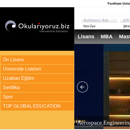
Fordham Unive
Yeni Üye
Şifr
Lisans
MBA
Mast
Ön Lisans
Üniversite Listeleri
Uzaktan Eğitim
Sertifika
Spor
TOP GLOBAL EDUCATION
arı
ir?
Aerospace Engineerin