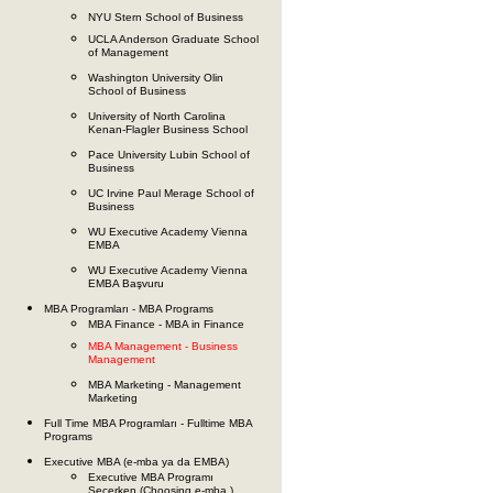
NYU Stern School of Business
UCLA Anderson Graduate School
of Management
Washington University Olin
School of Business
University of North Carolina
Kenan-Flagler Business School
Pace University Lubin School of
Business
UC Irvine Paul Merage School of
Business
WU Executive Academy Vienna
EMBA
WU Executive Academy Vienna
EMBA Başvuru
MBA Programları - MBA Programs
MBA Finance - MBA in Finance
MBA Management - Business
Management
MBA Marketing - Management
Marketing
Full Time MBA Programları - Fulltime MBA
Programs
Executive MBA (e-mba ya da EMBA)
Executive MBA Programı
Seçerken (Choosing e-mba )