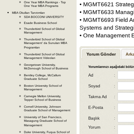
One Year MBA Rankings - Top
• MGMT6621 Strate
One Year MBA Programs
• MGMT6633 Manag
MBA Okulları Tanıtımları
SDA BOCCONI UNIVERSITY
• MGMT6693 Field An
Esade Business School
Systems and Strate
Thunderbird School of Global
Management
• One Management E
Thunderbird School of Global
Management' da Sunulan MBA
Programları
Yorum Gönder
Ark
Thunderbird School of Global
Management Videoları
Georgetown University,
Yorumlarınızı aşağıdaki bölüm
McDonough School of Business
Ad
:
Bentley College, McCallum
Graduate School
Soyad
:
Boston University School of
Management
Takma Ad
:
Carnegie Mellon University,
Tepper School of Business
Cornell University, Johnson
E-Posta
:
Graduate School of Management
University of San Francisco,
Başlık
:
Masagung Graduate School of
Management
Yorum
:
Duke University, Fuqua School of