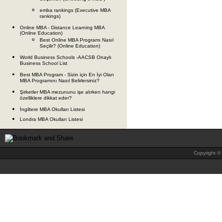
emba rankings (Executive MBA
rankings)
Online MBA - Distance Learning MBA
(Online Education)
Best Online MBA Programı Nasıl
Seçilir? (Online Education)
World Business Schools -AACSB Onaylı
Business School List
Best MBA Program - Sizin için En İyi Olan
MBA Programını Nasıl Belirlersiniz?
Şirketler MBA mezununu işe alırken hangi
özelliklere dikkat eder?
İngiltere MBA Okulları Listesi
Londra MBA Okulları Listesi
Copyright © 