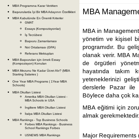
MBA Programına Karar Verirken
MBA Managemen
Başvurularda İyi Bir MBA Adayının Özellikleri
MBA Kabulünde En Önemli Kriterler
GMAT
Essays (Kompozisyonlar)
MBA in Management 
İş Tecrübesi
yönetim ve kişisel b
Başvuru Zamanlaması
programıdır. Bu geliş
Not Ortalaması (GPA)
Referans Mektupları
olanak verir. MBA M
MBA Başvuruları için örnek Essay
de örgütleri yöne
(Kompozisyon) Konuları
hayatında takım 
MBA Mezunu Ne Kadar Ücret Alır? (MBA
Starting Salaries )
yeteneklerinizi gel
One Year MBA Programs ( 1Year MBA
Schools)
derslerle Pazar ile
MBA Okulları Listesi
Böylece daha çok kaza
Amerika MBA Okulları Listesi -
MBA Schools in USA
MBA eğitimi için zoru
İngiltere MBA Okulları Listesi
İtalya MBA Okulları Listesi
almak gerekmektedir
MBA Rankings - Top Business Schools
Forbes MBA Rankings - Business
School Rankings Forbes
Major Requirements (
USNEWS MBA Rankings