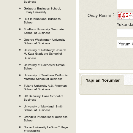
Business
Goizueta Business School,
Emory University
:
Onay Resmi
Hult International Business
School
Yukarıda
Fordham University Graduate
School of Business
George Washington University
School of Business
University of Pittsburgh Joseph
M. Katz Graduate School of
Business
University of Rochester Simon
School
University of Southern California,
Marshall School of Business
Yapılan Yorumlar
Tulane University A.B. Freeman
School of Business
UC Berkeley, Haas School of
Business
University of Maryland, Smith
School of Business
Brandeis International Business
School
Drexel University LeBow College
of Business