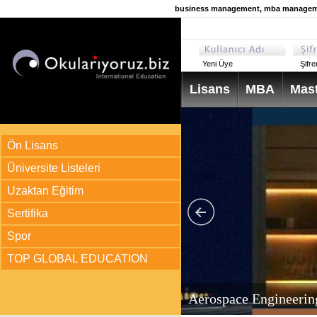
business management, mba manageme
Yeni Üye
Şifr
Lisans
MBA
Mast
Ön Lisans
Üniversite Listeleri
Uzaktan Eğitim
Sertifika
Spor
TOP GLOBAL EDUCATION
arı
ir?
Aerospace Engineerin