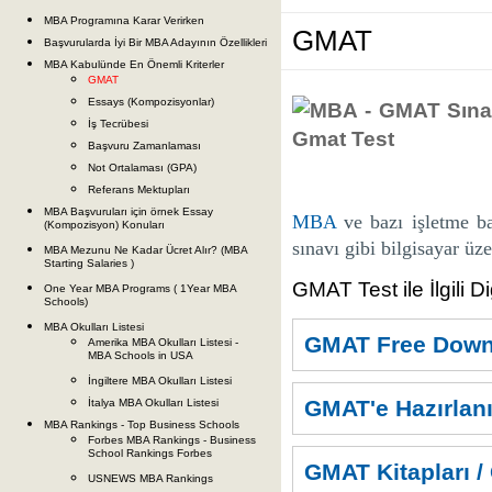
MBA Programına Karar Verirken
GMAT
Başvurularda İyi Bir MBA Adayının Özellikleri
MBA Kabulünde En Önemli Kriterler
GMAT
Essays (Kompozisyonlar)
İş Tecrübesi
Başvuru Zamanlaması
Not Ortalaması (GPA)
Referans Mektupları
MBA Başvuruları için örnek Essay
MBA
ve bazı işletme ba
(Kompozisyon) Konuları
sınavı gibi bilgisayar üze
MBA Mezunu Ne Kadar Ücret Alır? (MBA
Starting Salaries )
GMAT Test ile İlgili Di
One Year MBA Programs ( 1Year MBA
Schools)
MBA Okulları Listesi
GMAT Free Down
Amerika MBA Okulları Listesi -
MBA Schools in USA
İngiltere MBA Okulları Listesi
GMAT'e Hazırlan
İtalya MBA Okulları Listesi
MBA Rankings - Top Business Schools
Forbes MBA Rankings - Business
School Rankings Forbes
GMAT Kitapları
USNEWS MBA Rankings