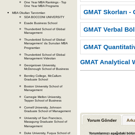
One Year MBA Rankings - Top
One Year MBA Programs
GMAT Skorları -
MBA Okulları Tanıtımları
SDA BOCCONI UNIVERSITY
Esade Business School
GMAT Verbal Böl
Thunderbird School of Global
Management
Thunderbird School of Global
Management' da Sunulan MBA
GMAT Quantitat
Programları
Thunderbird School of Global
Management Videoları
GMAT Analytical 
Georgetown University,
McDonough School of Business
Bentley College, McCallum
Graduate School
Boston University School of
Management
Carnegie Mellon University,
Tepper School of Business
Cornell University, Johnson
Graduate School of Management
University of San Francisco,
Yorum Gönder
Ark
Masagung Graduate School of
Management
Yorumlarınızı aşağıdaki bölüm
Duke University, Fuqua School of