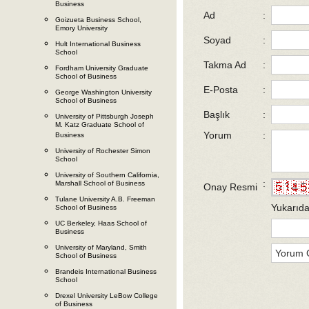
Business
Ad
:
Goizueta Business School,
Emory University
Soyad
:
Hult International Business
School
Takma Ad
:
Fordham University Graduate
School of Business
E-Posta
:
George Washington University
School of Business
Başlık
:
University of Pittsburgh Joseph
M. Katz Graduate School of
Yorum
:
Business
University of Rochester Simon
School
University of Southern California,
:
Marshall School of Business
Onay Resmi
Tulane University A.B. Freeman
Yukarıda
School of Business
UC Berkeley, Haas School of
Business
University of Maryland, Smith
School of Business
Brandeis International Business
School
Drexel University LeBow College
of Business