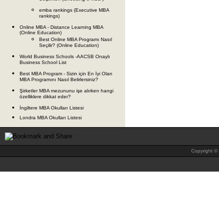
emba rankings (Executive MBA
rankings)
Online MBA - Distance Learning MBA
(Online Education)
Best Online MBA Programı Nasıl
Seçilir? (Online Education)
World Business Schools -AACSB Onaylı
Business School List
Best MBA Program - Sizin için En İyi Olan
MBA Programını Nasıl Belirlersiniz?
Şirketler MBA mezununu işe alırken hangi
özelliklere dikkat eder?
İngiltere MBA Okulları Listesi
Londra MBA Okulları Listesi
Copyright © 