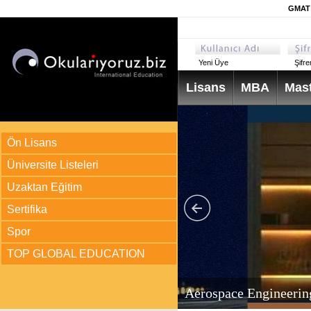
GMAT 
Yeni Üye
Şifr
Lisans
MBA
Mast
Ön Lisans
Üniversite Listeleri
Uzaktan Eğitim
Sertifika
Spor
TOP GLOBAL EDUCATION
arı
ir?
Aerospace Engineerin