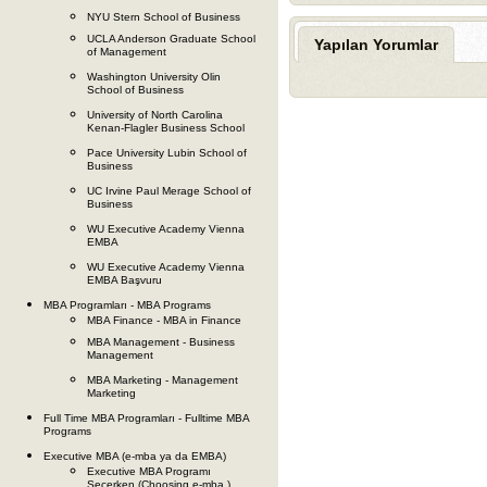
NYU Stern School of Business
UCLA Anderson Graduate School
Yapılan Yorumlar
of Management
Washington University Olin
School of Business
University of North Carolina
Kenan-Flagler Business School
Pace University Lubin School of
Business
UC Irvine Paul Merage School of
Business
WU Executive Academy Vienna
EMBA
WU Executive Academy Vienna
EMBA Başvuru
MBA Programları - MBA Programs
MBA Finance - MBA in Finance
MBA Management - Business
Management
MBA Marketing - Management
Marketing
Full Time MBA Programları - Fulltime MBA
Programs
Executive MBA (e-mba ya da EMBA)
Executive MBA Programı
Seçerken (Choosing e-mba )