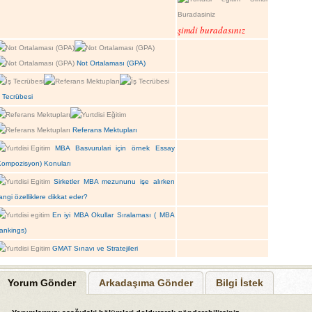
şimdi buradasınız
Not Ortalaması (GPA)
ş Tecrübesi
Referans Mektupları
MBA Basvurulari için örnek Essay
Kompozisyon) Konuları
Sirketler MBA mezununu işe alırken
angi özelliklere dikkat eder?
En iyi MBA Okullar Sıralaması ( MBA
ankings)
GMAT Sınavı ve Stratejileri
Yorum Gönder
Arkadaşıma Gönder
Bilgi İstek