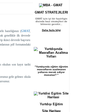
take? How much do 
GMAT
STRATEJILERI
GMAT için iyi bir hazirligin
disinda bazi stratejileri de
bilmeniz gerekir...
Daha fazla bilgi
lü hazırlığınızı (
GMAT
,
ak genellikle ilk devrede
yip ikinci devrede başvuru
amlarının pdf formatındaki
okulun son kayıt tarihi
"Yurtdışında eğitim öğretim
masraflarını azaltmanın
yollarını merak ediyor
musunuz? "
runuz gelir gelmez okula
lursunuz.
Yurtdışı Eğitim
Site Haritası