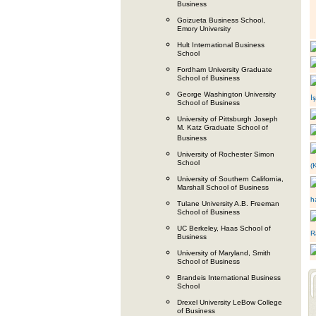
Business
Goizueta Business School,
Emory University
Hult International Business
School
Fordham University Graduate
School of Business
George Washington University
İ
School of Business
University of Pittsburgh Joseph
M. Katz Graduate School of
Business
University of Rochester Simon
School
(
University of Southern California,
Marshall School of Business
h
Tulane University A.B. Freeman
School of Business
UC Berkeley, Haas School of
R
Business
University of Maryland, Smith
School of Business
Brandeis International Business
School
Drexel University LeBow College
of Business