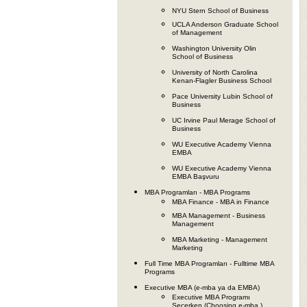
NYU Stern School of Business
UCLA Anderson Graduate School
of Management
Washington University Olin
School of Business
University of North Carolina
Kenan-Flagler Business School
Pace University Lubin School of
Business
UC Irvine Paul Merage School of
Business
WU Executive Academy Vienna
EMBA
WU Executive Academy Vienna
EMBA Başvuru
MBA Programları - MBA Programs
MBA Finance - MBA in Finance
MBA Management - Business
Management
MBA Marketing - Management
Marketing
Full Time MBA Programları - Fulltime MBA
Programs
Executive MBA (e-mba ya da EMBA)
Executive MBA Programı
Seçerken (Choosing e-mba )