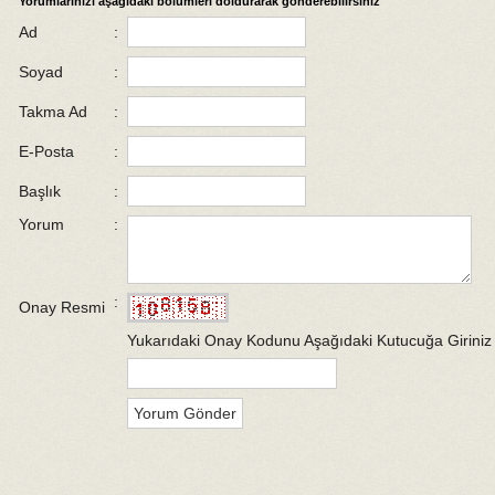
Yorumlarınızı aşağıdaki bölümleri doldurarak gönderebilirsiniz
Ad
:
Soyad
:
Takma Ad
:
E-Posta
:
Başlık
:
Yorum
:
:
Onay Resmi
Yukarıdaki Onay Kodunu Aşağıdaki Kutucuğa Giriniz