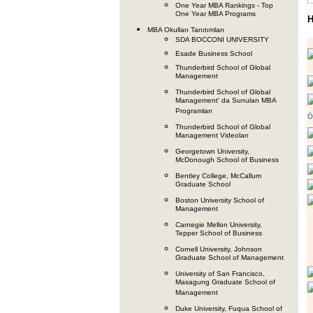
One Year MBA Rankings - Top
One Year MBA Programs
H
MBA Okulları Tanıtımları
SDA BOCCONI UNIVERSITY
Esade Business School
Thunderbird School of Global
Management
Thunderbird School of Global
Management' da Sunulan MBA
Programları
Öz
Thunderbird School of Global
Management Videoları
Georgetown University,
McDonough School of Business
Bentley College, McCallum
Graduate School
Boston University School of
Management
Carnegie Mellon University,
Tepper School of Business
Cornell University, Johnson
Graduate School of Management
University of San Francisco,
Masagung Graduate School of
Management
Duke University, Fuqua School of