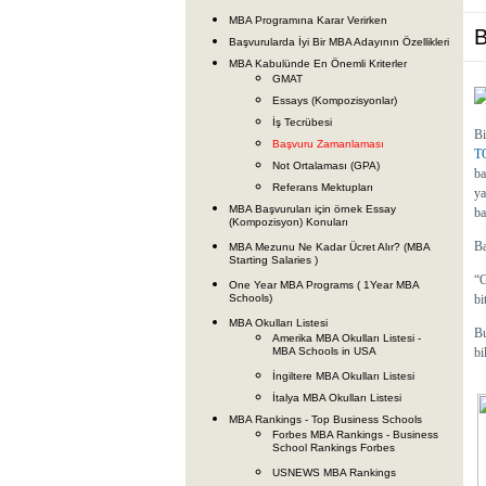
MBA Programına Karar Verirken
B
Başvurularda İyi Bir MBA Adayının Özellikleri
MBA Kabulünde En Önemli Kriterler
GMAT
Essays (Kompozisyonlar)
İş Tecrübesi
Bi
Başvuru Zamanlaması
T
Not Ortalaması (GPA)
ba
Referans Mektupları
ya
MBA Başvuruları için örnek Essay
ba
(Kompozisyon) Konuları
Ba
MBA Mezunu Ne Kadar Ücret Alır? (MBA
Starting Salaries )
“G
One Year MBA Programs ( 1Year MBA
Schools)
bi
MBA Okulları Listesi
Bu
Amerika MBA Okulları Listesi -
MBA Schools in USA
bi
İngiltere MBA Okulları Listesi
İtalya MBA Okulları Listesi
MBA Rankings - Top Business Schools
Forbes MBA Rankings - Business
School Rankings Forbes
USNEWS MBA Rankings