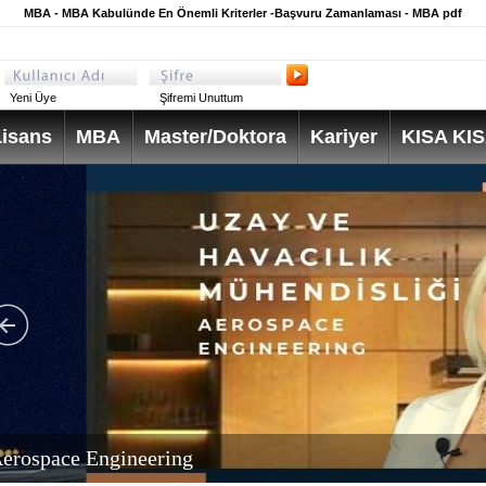
MBA - MBA Kabulünde En Önemli Kriterler -Başvuru Zamanlaması - MBA pdf
Yeni Üye
Şifremi Unuttum
isans
MBA
Master/Doktora
Kariyer
KISA KI
erospace Engineering