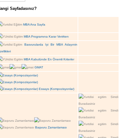
angi Sayfadasınız?
MBA Ana Sayfa
MBA Programına Karar Verirken
Basvurularda Iyi Bir MBA Adayınin
ellikleri
MBA Kabulünde En Önemli Kriterler
GMAT
Essays (Kompozisyonlar)
Başvuru Zamanlaması