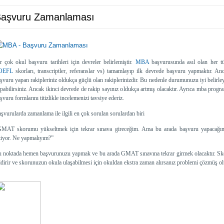
aşvuru Zamanlaması
r çok okul başvuru tarihleri için devreler belirlemiştir.
MBA
başvurusunda asıl olan her tür
OEFL
skorları, transcriptler, referanslar vs) tamamlayıp ilk devrede başvuru yapmaktır. Anc
şvuru yapan rakipleriniz oldukça güçlü olan rakiplerinizdir. Bu nedenle durumunuzu iyi belirle
pabilirsiniz. Ancak ikinci devrede de rakip sayınız oldukça artmış olacaktır. Ayrıca mba progr
şvuru formlarını titizlikle incelemenizi tavsiye ederiz.
şvurularda zamanlama ile ilgili en çok sorulan sorulardan biri
MAT skorumu yükseltmek için tekrar sınava gireceğim. Ama bu arada başvuru yapacağım 
tiyor. Ne yapmalıyım?”
 noktada hemen başvurunuzu yapmak ve bu arada GMAT sınavına tekrar girmek olacaktır. Sko
ldirir ve skorunuzun okula ulaşabilmesi için okuldan ekstra zaman alırsanız problemi çözmüş o